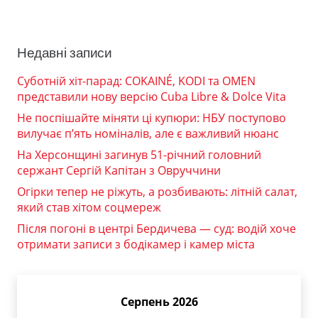
Недавні записи
Суботній хіт-парад: COKAINÉ, KODI та OMEN
представили нову версію Cuba Libre & Dolce Vita
Не поспішайте міняти ці купюри: НБУ поступово
вилучає п’ять номіналів, але є важливий нюанс
На Херсонщині загинув 51-річний головний
сержант Сергій Капітан з Овруччини
Огірки тепер не ріжуть, а розбивають: літній салат,
який став хітом соцмереж
Після погоні в центрі Бердичева — суд: водій хоче
отримати записи з бодікамер і камер міста
Серпень 2026