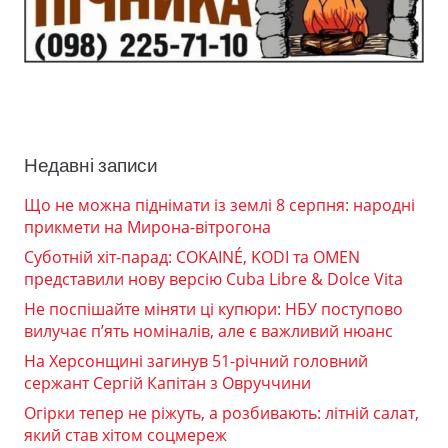
Недавні записи
Що не можна піднімати із землі 8 серпня: народні
прикмети на Мирона-вітрогона
Суботній хіт-парад: COKAINÉ, KODI та OMEN
представили нову версію Cuba Libre & Dolce Vita
Не поспішайте міняти ці купюри: НБУ поступово
вилучає п’ять номіналів, але є важливий нюанс
На Херсонщині загинув 51-річний головний
сержант Сергій Капітан з Овруччини
Огірки тепер не ріжуть, а розбивають: літній салат,
який став хітом соцмереж