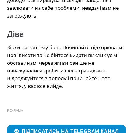
доведеться вирішувати складні завдання і
звалювати на себе проблеми, невдачі вам не
загрожують.
Діва
Зірки на вашому боці. Починайте підкорювати
нові висоти та не бійтеся кидати виклик усім
обставинам, через які ви раніше не
наважувалися зробити щось грандіозне.
Відроджуйтеся з попелу і починайте нове
життя, у вас все вийде.
РЕКЛАМА
ПІДПИСАТИСЬ НА TELEGRAM КАНАЛ