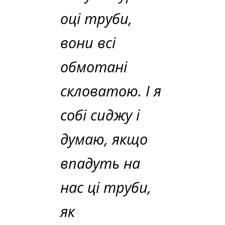
оці труби,
вони всі
обмотані
скловатою. І я
собі сиджу і
думаю, якщо
впадуть на
нас ці труби,
як