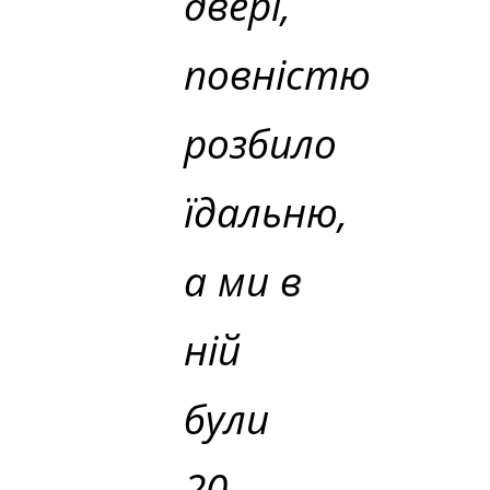
двері,
повністю
розбило
їдальню,
а ми в
ній
були
20