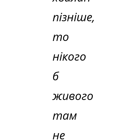
пізніше,
то
нікого
б
живого
там
не