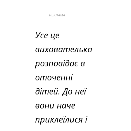
РЕКЛАМА
Усе це
вихователька
розповідає в
оточенні
дітей. До неї
вони наче
приклеїлися і