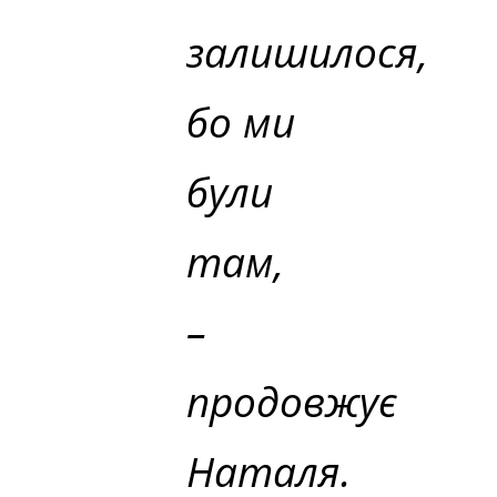
залишилося,
бо ми
були
там,
–
продовжує
Наталя.