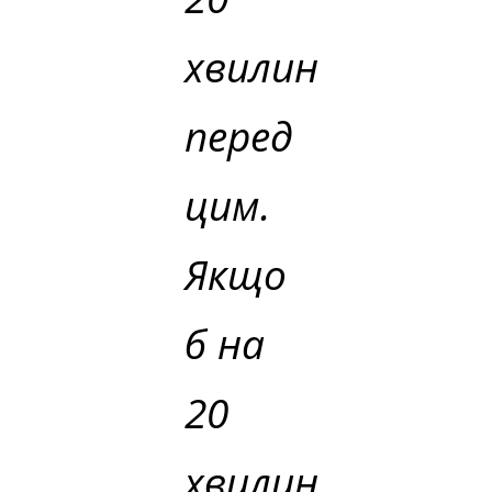
хвилин
перед
цим.
Якщо
б на
20
хвилин