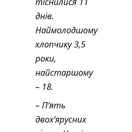
тіснилися 11
днів.
Наймолодшому
хлопчику 3,5
роки,
найстаршому
– 18.
– П’ять
двох’ярусних