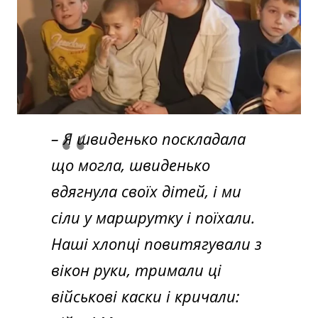
– Я швиденько поскладала
що могла, швиденько
вдягнула своїх дітей, і ми
сіли у маршрутку і поїхали.
Наші хлопці повитягували з
вікон руки, тримали ці
військові каски і кричали: