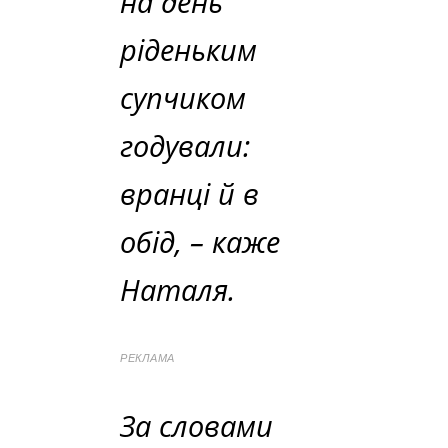
на день
ріденьким
супчиком
годували:
вранці й в
обід,
– каже
Наталя.
РЕКЛАМА
За словами