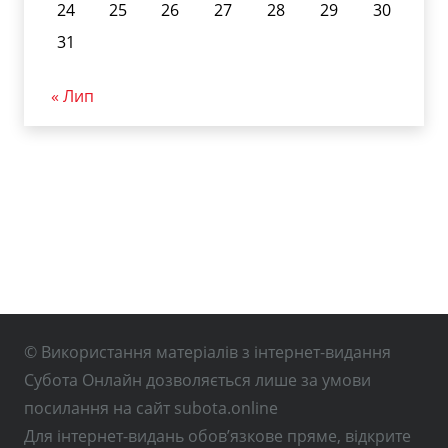
24
25
26
27
28
29
30
31
« Лип
© Використання матеріалів з інтернет-видання
Субота Онлайн дозволяється лише за умови
посилання на сайт subota.online
Для інтернет-видань обов’язкове пряме, відкрите