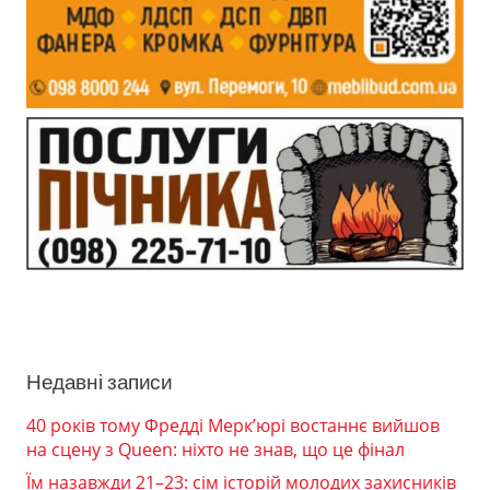
Недавні записи
40 років тому Фредді Мерк’юрі востаннє вийшов
на сцену з Queen: ніхто не знав, що це фінал
Їм назавжди 21–23: сім історій молодих захисників