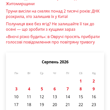
Житомирщини
Труни висіли на скелях понад 2 тисячі років: ДНК
розкрила, хто залишив їх у Китаї
Полуниця вже без ягід? Не залишайте її так до
осені — що зробити з кущами зараз
«Вночі різко будить»: в Овручі просять прибрати
голосові повідомлення про повітряну тривогу
Серпень 2026
Пн
Вт
Ср
Чт
Пт
Сб
Нд
1
2
3
4
5
6
7
8
9
10
11
12
13
14
15
16
17
18
19
20
21
22
23