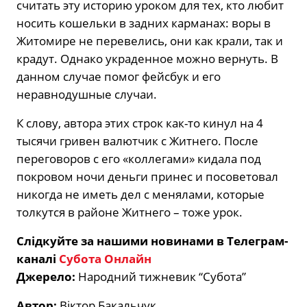
считать эту историю уроком для тех, кто любит
носить кошельки в задних карманах: воры в
Житомире не перевелись, они как крали, так и
крадут. Однако украденное можно вернуть. В
данном случае помог фейсбук и его
неравнодушные случаи.
К слову, автора этих строк как-то кинул на 4
тысячи гривен валютчик с Житнего. После
переговоров с его «коллегами» кидала под
покровом ночи деньги принес и посоветовал
никогда не иметь дел с менялами, которые
толкутся в районе Житнего – тоже урок.
Слідкуйте за нашими новинами в Телеграм-
каналі
Субота Онлайн
Джерело:
Народний тижневик “Субота”
Автор:
Віктор Бакальчук