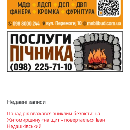
Недавні записи
Понад рік вважався зниклим безвісти: на
Житомирщину «на щиті» повертається Іван
Недашківський