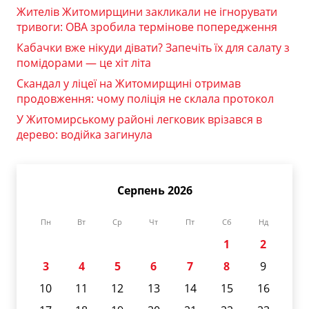
Жителів Житомирщини закликали не ігнорувати
тривоги: ОВА зробила термінове попередження
Кабачки вже нікуди дівати? Запечіть їх для салату з
помідорами — це хіт літа
Скандал у ліцеї на Житомирщині отримав
продовження: чому поліція не склала протокол
У Житомирському районі легковик врізався в
дерево: водійка загинула
Серпень 2026
Пн
Вт
Ср
Чт
Пт
Сб
Нд
1
2
3
4
5
6
7
8
9
10
11
12
13
14
15
16