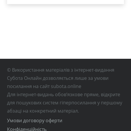
© Використання матеріалів з інтернет-видання
Субота Онлайн дозволяється лише за умови
посилання на сайт subota.online
Для інтернет-видань обов’язкове пряме, відкрите
для пошукових систем гіперпосилання у першому
абзаці на конкретний матеріал.
Умови договору оферти
Конфіденційність