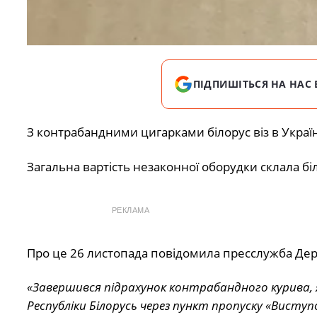
ПІДПИШІТЬСЯ НА НАС 
З контрабандними цигарками білорус віз в Укра
Загальна вартість незаконної оборудки склала бі
РЕКЛАМА
Про це 26 листопада повідомила пресслужба Д
«Завершився підрахунок контрабандного курива, 
Республіки Білорусь через пункт пропуску «Висту