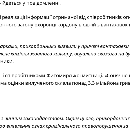
 йдеться у повідомленні.
реалізації інформації отриманої від співробітників о
нного загону охоронці кордону в одній з вантажівок
игарками, прикордонники виявили у причепі вантажівки
лене каміння жовтого кольору, візуально схожого на 
ники.
ні співробітниками Житомирської митниці. «Сонячне 
ма оцінки вилученого склала понад 3,3 мільйона гри
о з чинним законодавством. Окрім цього, прикордонник
про виявлення ознак кримінального правопорушення за ч