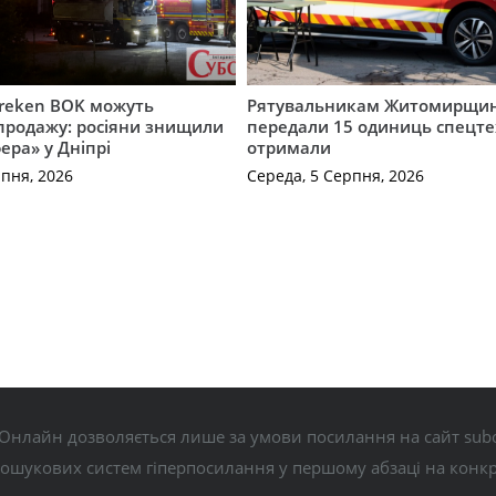
Freken BOK можуть
Рятувальникам Житомирщи
продажу: росіяни знищили
передали 15 одиниць спецте
ера» у Дніпрі
отримали
рпня, 2026
Середа, 5 Серпня, 2026
Онлайн дозволяється лише за умови посилання на сайт subo
пошукових систем гіперпосилання у першому абзаці на конк