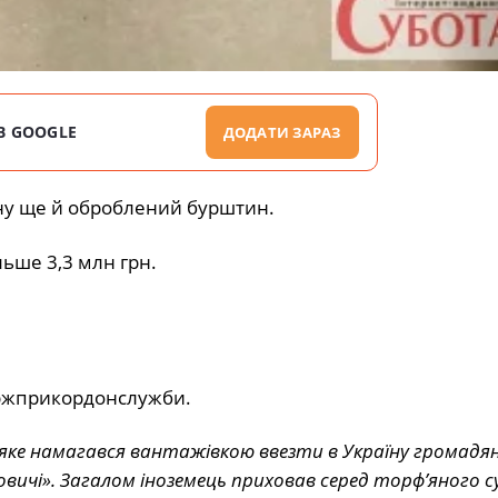
В GOOGLE
ДОДАТИ ЗАРАЗ
їну ще й оброблений бурштин.
льше 3,3 млн грн.
ержприкордонслужби.
яке намагався вантажівкою ввезти в Україну громадя
повичі». Загалом іноземець приховав серед торф’яного