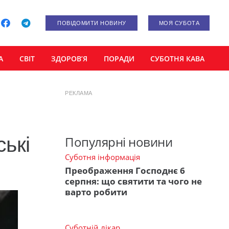
ПОВІДОМИТИ НОВИНУ
МОЯ СУБОТА
А
СВІТ
ЗДОРОВ’Я
ПОРАДИ
СУБОТНЯ КАВА
РЕКЛАМА
ькі
Популярні новини
Суботня інформація
н
Преображення Господнє 6
серпня: що святити та чого не
варто робити
Суботній лікар