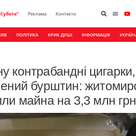
“Субота”
Реклама
Контакти
ЗИВ
ПОЛІТИКА
КРИК ДУШІ
ІНФОРМАЦІЯ
УКРАЇН
їну контрабандні цигарки,
ений бурштин: житомирс
ли майна на 3,3 млн гр