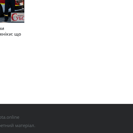
ни
хніки: що
ta.online
ретний матеріал.