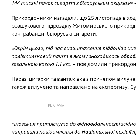
144 тисячі пачок сигарет з білоруським акцизом»
–
Прикордонники нагадали, що 25 листопада в ході 
розшукового підрозділу Житомирського прикордо
контрабандні білоруські сигарети.
«Окрім цього, під час вивантаження піддонів з ц
поліетиленовий пакет в якому знаходилось оброб
загальною вагою 1,1 кг»,
– повідомили прикордон
Наразі цигарки та вантажівка з причепом вилуче
також вилучено та направлено на експертизу. Су
РЕКЛАМА
«Іноземця притягнуто до відповідальності згідн
направили повідомлення до Національної поліції 