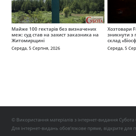
Майже 100 гектарів без визначених
Хозтовари 
меж: суд став на захист заказника на
зникнути з 
Житомирщині
склад «Біосф
Середа, 5 Серпня, 2026
Середа, 5 Се
© Використання матеріалів з інтернет-видання Субота 
Для інтернет-видань обов’язкове пряме, відкрите для 