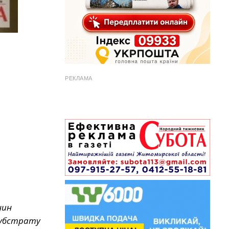
РЕКЛАМА
нин
 субстрату