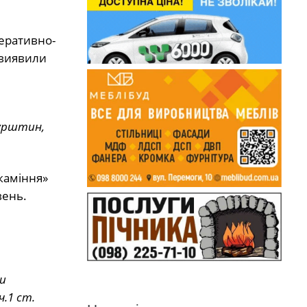
перативно-
 виявили
бурштин,
каміння»
вень.
и
.1 ст.