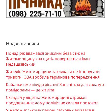
Недавні записи
Понад рік вважався зниклим безвісти: на
Житомирщину «на щиті» повертається Іван
Недашківський
Жителів Житомирщини закликали не ігнорувати
тривоги: ОВА зробила термінове попередження
Кабачки вже нікуди дівати? Запечіть їх для салату з
помідорами — це хіт літа
Скандал у ліцеї на Житомирщині отримав
продовження: чому поліція не склала протокол
У Житомирському районі легковик врізався в