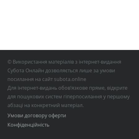
© Використання матеріалів з інтернет-видання
Субота Онлайн дозволяється лише за умови
посилання на сайт subota.online
Для інтернет-видань обов’язкове пряме, відкрите
для пошукових систем гіперпосилання у першому
абзаці на конкретний матеріал.
Умови договору оферти
Конфіденційність