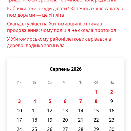
Кабачки вже нікуди дівати? Запечіть їх для салату з
помідорами — це хіт літа
Скандал у ліцеї на Житомирщині отримав
продовження: чому поліція не склала протокол
У Житомирському районі легковик врізався в
дерево: водійка загинула
Серпень 2026
Пн
Вт
Ср
Чт
Пт
Сб
Нд
1
2
3
4
5
6
7
8
9
10
11
12
13
14
15
16
17
18
19
20
21
22
23
24
25
26
27
28
29
30