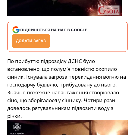
ПІДПИШІТЬСЯ НА НАС В GOOGLE
ДОДАТИ ЗАРАЗ
По прибуттю підрозділу ДСНС було
встановлено, що полум’я повністю охопило
сінник. Існувала загроза перекидання вогню на
господарчу будівлю, прибудовану до нього.
Значне пожежне навантаження створювало
сіно, що зберігалося у сіннику. Чотири рази
довелось рятувальникам підвозити воду з
річки.