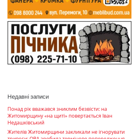
Недавні записи
Понад рік вважався зниклим безвісти: на
Житомирщину «на щиті» повертається Іван
Недашківський
Жителів Житомирщини закликали не ігнорувати
тривоги: ОВА зробила термінове попередження