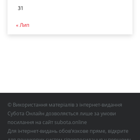
31
« Лип
© Використання матеріалів з інтернет-видання
Субота Онлайн дозволяється лише за умови
посилання на сайт subota.online
Для інтернет-видань обов’язкове пряме, відкрите
для пошукових систем гіперпосилання у першому