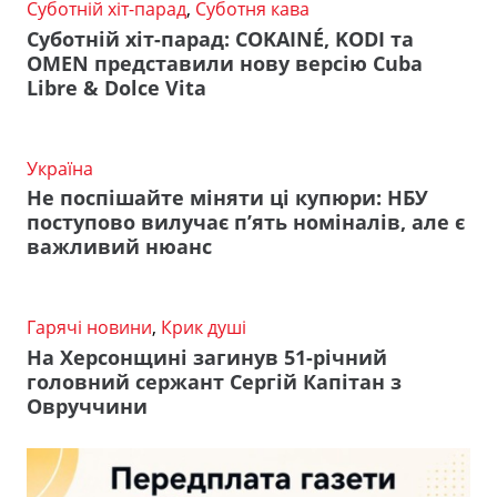
Суботній хіт-парад
,
Суботня кава
Суботній хіт-парад: COKAINÉ, KODI та
OMEN представили нову версію Cuba
Libre & Dolce Vita
Україна
Не поспішайте міняти ці купюри: НБУ
поступово вилучає п’ять номіналів, але є
важливий нюанс
Гарячі новини
,
Крик душі
На Херсонщині загинув 51-річний
головний сержант Сергій Капітан з
Овруччини