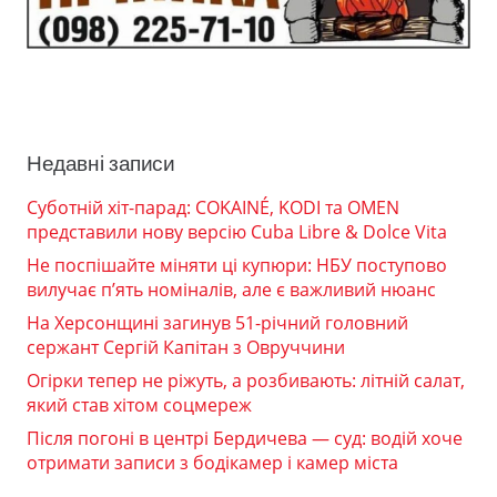
Недавні записи
Суботній хіт-парад: COKAINÉ, KODI та OMEN
представили нову версію Cuba Libre & Dolce Vita
Не поспішайте міняти ці купюри: НБУ поступово
вилучає п’ять номіналів, але є важливий нюанс
На Херсонщині загинув 51-річний головний
сержант Сергій Капітан з Овруччини
Огірки тепер не ріжуть, а розбивають: літній салат,
який став хітом соцмереж
Після погоні в центрі Бердичева — суд: водій хоче
отримати записи з бодікамер і камер міста