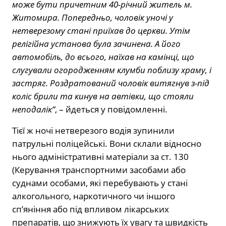
може бути причетним 40-річний житель м.
Житомира. Попередньо, чоловік уночі у
нетверезому стані приїхав до церкви. Утім
релігійна установа була зачинена. А його
автомобіль, до всього, наїхав на камінці, що
слугували огородженням клумби поблизу храму, і
застряг. Роздратований чоловік витягнув з-під
коліс брили та кинув на автівки, що стояли
неподалік”
, – йдеться у повідомленні.
Тієї ж ночі нетверезого водія зупинили
патрульні поліцейські. Вони склали відносно
нього адміністративні матеріали за ст. 130
(Керування транспортними засобами або
суднами особами, які перебувають у стані
алкогольного, наркотичного чи іншого
сп’яніння або під впливом лікарських
препаратів, що знижують їх увагу та швидкість