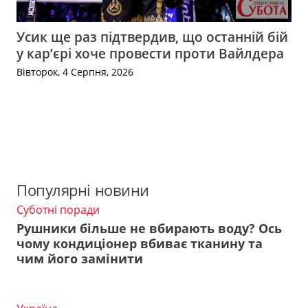
Усик ще раз підтвердив, що останній бій
у кар’єрі хоче провести проти Вайлдера
Вівторок, 4 Серпня, 2026
Популярні новини
Суботні поради
Рушники більше не вбирають воду? Ось
чому кондиціонер вбиває тканину та
чим його замінити