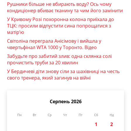
Рушники більше не вбирають воду? Ось чому
кондиціонер вбиває тканину та чим його замінити
У Кривому Розі похоронна колона приїхала до
ТЦК: просили відпустити сина попрощатися з
матір’ю
Світоліна переграла Анісімову і вийшла у
чвертьфінал WTA 1000 у Торонто. Відео
Забудьте про забитий злив: одна склянка солі
прочистить труби за 20 хвилин
У Бердичеві діти знову сіли за шахівниці на честь
свого тренера, який загинув на війні
Серпень 2026
Пн
Вт
Ср
Чт
Пт
Сб
Нд
1
2