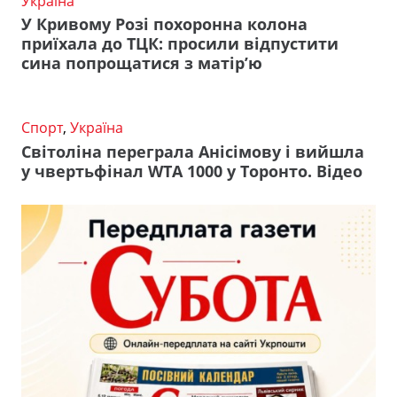
Україна
У Кривому Розі похоронна колона
приїхала до ТЦК: просили відпустити
сина попрощатися з матір’ю
Спорт
,
Україна
Світоліна переграла Анісімову і вийшла
у чвертьфінал WTA 1000 у Торонто. Відео