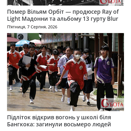
Помер Вільям Орбіт — продюсер Ray of
Light Мадонни та альбому 13 гурту Blur
П’ятниця, 7 Серпня, 2026
Підліток відкрив вогонь у школі біля
Бангкока: загинули восьмеро людей