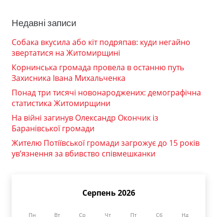
Недавні записи
Собака вкусила або кіт подряпав: куди негайно
звертатися на Житомирщині
Корнинська громада провела в останню путь
Захисника Івана Михальченка
Понад три тисячі новонароджених: демографічна
статистика Житомирщини
На війні загинув Олександр Окончик із
Баранівської громади
Жителю Потіївської громади загрожує до 15 років
ув’язнення за вбивство співмешканки
Серпень 2026
Пн
Вт
Ср
Чт
Пт
Сб
Нд