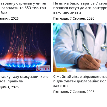
атБанку отримав у липні
Не як на бакалаврат: з 7 сер
 зарплати та 653 тис. грн
почався вступ до аспірантур
 благ
важливо знати
ерпня, 2026
П’ятниця, 7 Серпня, 2026
ставку газу скасували: кого
Сімейний лікар відмовляєть
нові правила
підписувати декларацію: кол
законно
ерпня, 2026
П’ятниця, 7 Серпня, 2026