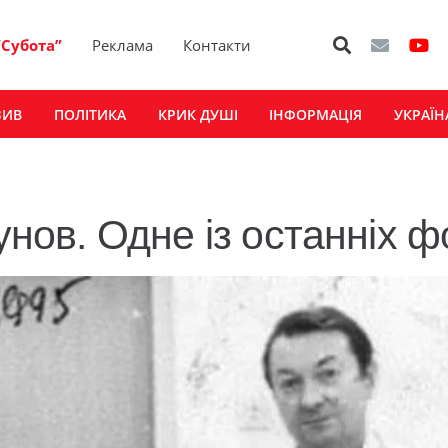
“Субота”
Реклама
Контакти
ЗИВ
ПОЛІТИКА
КРИК ДУШІ
ІНФОРМАЦІЯ
УКРАЇН
унов. Одне із останніх ф