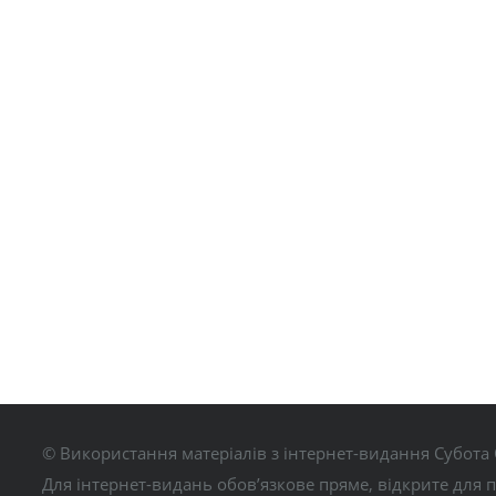
© Використання матеріалів з інтернет-видання Субота 
Для інтернет-видань обов’язкове пряме, відкрите для 