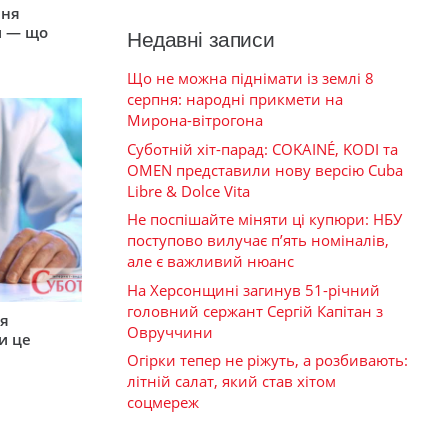
пня
и — що
Недавні записи
Що не можна піднімати із землі 8
серпня: народні прикмети на
Мирона-вітрогона
Суботній хіт-парад: COKAINÉ, KODI та
OMEN представили нову версію Cuba
Libre & Dolce Vita
Не поспішайте міняти ці купюри: НБУ
поступово вилучає п’ять номіналів,
але є важливий нюанс
На Херсонщині загинув 51-річний
головний сержант Сергій Капітан з
ся
Овруччини
и це
Огірки тепер не ріжуть, а розбивають:
літній салат, який став хітом
соцмереж