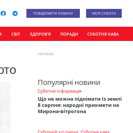
ПОВІДОМИТИ НОВИНУ
МОЯ СУБОТА
А
СВІТ
ЗДОРОВ’Я
ПОРАДИ
СУБОТНЯ КАВА
РЕКЛАМА
ото
Популярні новини
Суботня інформація
Що не можна піднімати із землі
8 серпня: народні прикмети на
Мирона-вітрогона
Суботній хіт-парад
,
Суботня кава