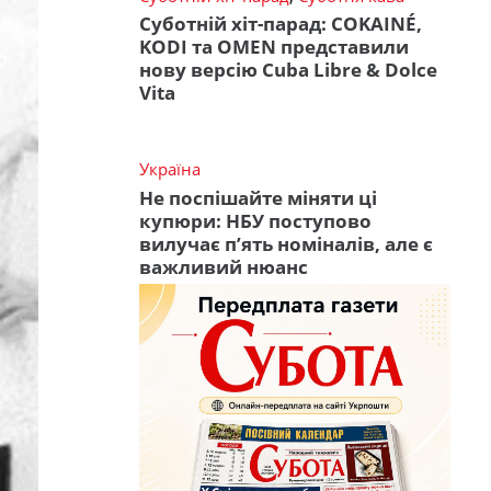
Суботній хіт-парад: COKAINÉ,
KODI та OMEN представили
нову версію Cuba Libre & Dolce
Vita
Україна
Не поспішайте міняти ці
купюри: НБУ поступово
вилучає п’ять номіналів, але є
важливий нюанс