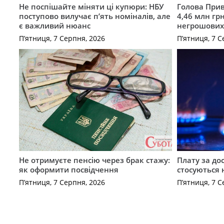
Не поспішайте міняти ці купюри: НБУ
Голова Прив
поступово вилучає п’ять номіналів, але
4,46 млн грн
є важливий нюанс
негрошових
П’ятниця, 7 Серпня, 2026
П’ятниця, 7 С
Не отримуєте пенсію через брак стажу:
Плату за до
як оформити посвідчення
стосуються 
П’ятниця, 7 Серпня, 2026
П’ятниця, 7 С