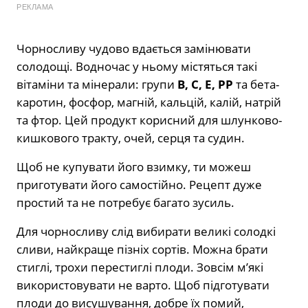
РЕКЛАМА
Чорносливу чудово вдається замінювати
солодощі. Водночас у ньому містяться такі
вітаміни та мінерали: групи
B, С, Е, РР
та бета-
каротин, фосфор, магній, кальцій, калій, натрій
та фтор. Цей продукт корисний для шлунково-
кишкового тракту, очей, серця та судин.
Щоб не купувати його взимку, ти можеш
приготувати його самостійно. Рецепт дуже
простий та не потребує багато зусиль.
Для чорносливу слід вибирати великі солодкі
сливи, найкраще пізніх сортів. Можна брати
стиглі, трохи перестиглі плоди. Зовсім м’які
використовувати не варто. Щоб підготувати
плоди до висушування, добре їх помий,