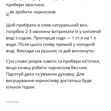
прибери хвостики.
Щоб прибрати зі слив натуральний віск,
потрібно 2-3 хвилини витримати їх у киплячій
воді з содою. Пропорція соди — 1 ст.л на 1 л
води. Після цього сливу промий у холодній
воді. Виклади на рушник та дай висохнути.
Сухі сливи розріж навпіл та прибери кісточки,
якщо хочеш робити чорнослив без них.
Підготуй деко та увімкни духовку. Для
висушування чорносливу достатньо буде
кількох годин.
РЕКЛАМА