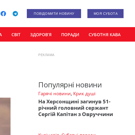
ПОВІДОМИТИ НОВИНУ
МОЯ СУБОТА
А
СВІТ
ЗДОРОВ’Я
ПОРАДИ
СУБОТНЯ КАВА
РЕКЛАМА
Популярні новини
Гарячі новини
,
Крик душі
На Херсонщині загинув 51-
річний головний сержант
Сергій Капітан з Овруччини
Кулінарія
,
Суботні поради