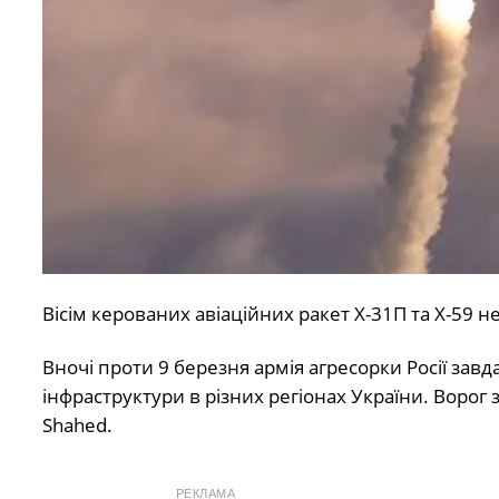
Вісім керованих авіаційних ракет Х-31П та Х-59 не
Вночі проти 9 березня армія агресорки Росії завд
інфраструктури в різних регіонах України. Ворог з
Shahed.
РЕКЛАМА