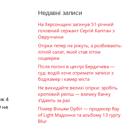
Недавні записи
На Херсонщині загинув 51-річний
головний сержант Сергій Капітан з
Овруччини
Огірки тепер не ріжуть, а розбивають:
літній салат, який став хітом
соцмереж
Після погоні в центрі Бердичева —
суд: водій хоче отримати записи з
бодікамер і камер міста
Не викидайте великі огірки: зробіть
кроповий реліш — взимку банку
ож 4
з’їдають за раз
9 не
Помер Вільям Орбіт — продюсер Ray
of Light Мадонни та альбому 13 гурту
Blur