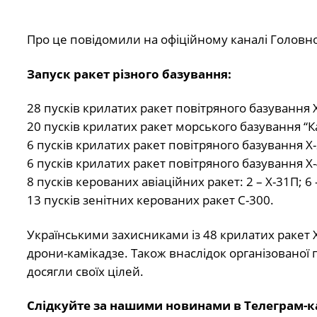
Про це повідомили на офіційному каналі Головн
Запуск ракет різного базування:
28 пусків крилатих ракет повітряного базування 
20 пусків крилатих ракет морського базування “Ка
6 пусків крилатих ракет повітряного базування X-
6 пусків крилатих ракет повітряного базування Х
8 пусків керованих авіаційних ракет: 2 – Х-31П; 6 
13 пусків зенітних керованих ракет С-300.
Українськими захисниками із 48 крилатих ракет Х-
дрони-камікадзе. Також внаслідок організованої п
досягли своїх цілей.
Слідкуйте за нашими новинами в Телеграм-к