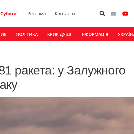
“Субота”
Реклама
Контакти
ЗИВ
ПОЛІТИКА
КРИК ДУШІ
ІНФОРМАЦІЯ
УКРАЇН
 81 ракета: у Залужного
таку