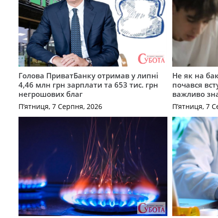
Голова ПриватБанку отримав у липні
Не як на ба
4,46 млн грн зарплати та 653 тис. грн
почався вст
негрошових благ
важливо зн
П’ятниця, 7 Серпня, 2026
П’ятниця, 7 С