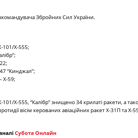
окомандувача Збройних Сил України.
Х-101/Х-555;
лібр”;
22;
-47 “Кинджал”;
– X-59;
101/Х-555, “Калібр” знищено 34 крилаті ракети, а так
ротидії вісім керованих авіаційних ракет Х-31П та Х-5
аналі
Субота Онлайн