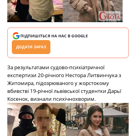
ПІДПИШІТЬСЯ НА НАС В GOOGLE
ДОДАТИ ЗАРАЗ
За результатами судово-психіатричної
експертизи 20-річного Нестора Литвинчука з
Житомира, підозрюваного у жорстокому
вбивстві 19-річної львівської студентки Дарьї
Косенок, визнали психічнохворим.