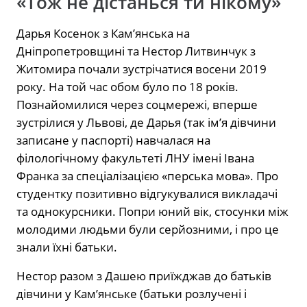
«Тож не дістанься ти нікому»
Дарья Косенок з Кам’янська на
Дніпропетровщині та Нестор Литвинчук з
Житомира почали зустрічатися восени 2019
року. На той час обом було по 18 років.
Познайомилися через соцмережі, вперше
зустрілися у Львові, де Дарья (так ім’я дівчини
записане у паспорті) навчалася на
філологічному факультеті ЛНУ імені Івана
Франка за спеціалізацією «перська мова». Про
студентку позитивно відгукувалися викладачі
та однокурсники. Попри юний вік, стосунки між
молодими людьми були серйозними, і про це
знали їхні батьки.
Нестор разом з Дашею приїжджав до батьків
дівчини у Кам’янське (батьки розлучені і