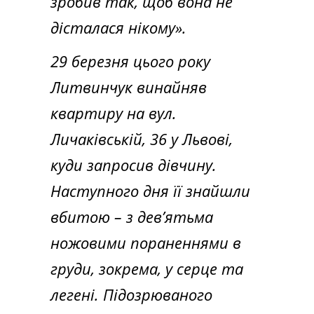
зробив так, щоб вона не
дісталася нікому».
29 березня цього року
Литвинчук винайняв
квартиру на вул.
Личаківській, 36 у Львові,
куди запросив дівчину.
Наступного дня її знайшли
вбитою – з дев’ятьма
ножовими пораненнями в
груди, зокрема, у серце та
легені. Підозрюваного