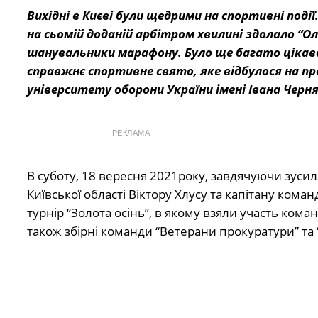
Вихідні в Києві були щедрими на спортивні под
на сьомій доданій арбітром хвилині здолало “
шанувальники марафону. Було ще багато цікавог
справжнє спортивне свято, яке відбулося на п
університету оборони України імені Івана Черн
РЕКЛАМА
В суботу, 18 вересня 2021року, завдячуючи зусил
Київської області Віктору Хлусу та капітану кома
турнір “Золота осінь”, в якому взяли участь коман
також збірні команди “Ветерани прокуратури” та 