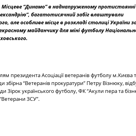
ії. Місцеве “Динамо” в наднапруженому протистоянні
Олександрію”, багатотисячний забіг влаштували
о, але особливе місце в розкладі столиці України з
рекрасному майданчику для міні футболу Національн
яховського.
лям президента Асоціації ветеранів футболу м.Києва 
нди збірна “Ветеранів прокуратури” Петру Візнюку, відб
ди Зірок українського футболу, ФК “Акули пера та бізне
“Ветерани ЗСУ”.