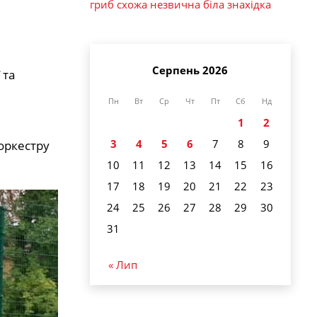
гриб схожа незвична біла знахідка
Серпень 2026
 та
Пн
Вт
Ср
Чт
Пт
Сб
Нд
1
2
3
4
5
6
7
8
9
 оркестру
10
11
12
13
14
15
16
17
18
19
20
21
22
23
24
25
26
27
28
29
30
31
« Лип