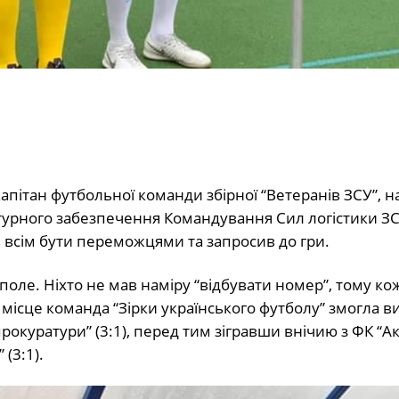
капітан футбольної команди збірної “Ветеранів ЗСУ”, 
турного забезпечення Командування Сил логістики З
всім бути переможцями та запросив до гри.
оле. Ніхто не мав наміру “відбувати номер”, тому ко
місце команда “Зірки українського футболу” змогла в
прокуратури” (3:1), перед тим зігравши внічию з ФК “А
 (3:1).