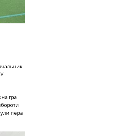
начальник
СУ
жна гра
ибороти
кули пера