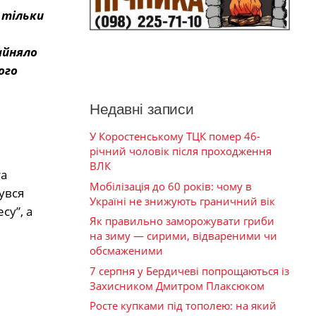
 тільки
айняло
ого
Недавні записи
У Коростенському ТЦК помер 46-
річний чоловік після проходження
ВЛК
та
Мобілізація до 60 років: чому в
увся
Україні не знижують граничний вік
су”, а
Як правильно заморожувати гриби
на зиму — сирими, відвареними чи
обсмаженими
7 серпня у Бердичеві попрощаються із
Захисником Дмитром Плаксюком
Росте купками під тополею: на який