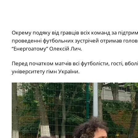
Окрему подяку від гравців всіх команд за підтримк
проведенні футбольних зустрічей отримав голова
“Енергоатому” Олексій Лич.
Перед початком матчів всі футболісти, гості, вбо
університету гімн України.