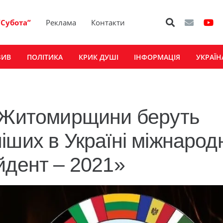
“Субота”
Реклама
Контакти
ЗИВ
ПОЛІТИКА
КРИК ДУШІ
ІНФОРМАЦІЯ
УКРАЇН
з Житомирщини беруть
іших в Україні міжнарод
йдент – 2021»