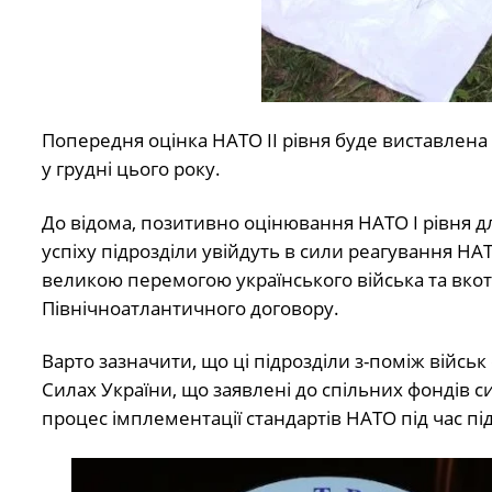
Попередня оцінка НАТО ІІ рівня буде виставлена 
у грудні цього року.
До відома, позитивно оцінювання НАТО І рівня дл
успіху підрозділи увійдуть в сили реагування НА
великою перемогою українського війська та вкотр
Північноатлантичного договору.
Варто зазначити, що ці підрозділи з-поміж війс
Силах України, що заявлені до спільних фондів си
процес імплементації стандартів НАТО під час пі