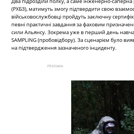
Два підрозділи полку, а саме інженерно-саперна ро
(РХБЗ), матимуть змогу підтвердити свою взаємосу
військовослужбовці пройдуть заключну сертифіка
певні практичні завдання за фаховим призначенн
сили Альянсу. Зокрема уже в перший день навча
SAMPLING (пробовідбору). За сценарієм було вия
на підтвердження зазначеного інциденту.
РЕКЛАМА