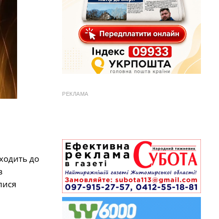
РЕКЛАМА
ходить до
з
лися