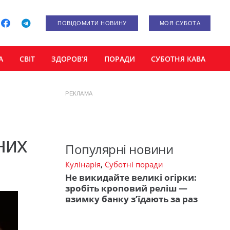
ПОВІДОМИТИ НОВИНУ
МОЯ СУБОТА
А
СВІТ
ЗДОРОВ’Я
ПОРАДИ
СУБОТНЯ КАВА
РЕКЛАМА
них
Популярні новини
Кулінарія
,
Суботні поради
Не викидайте великі огірки:
зробіть кроповий реліш —
взимку банку з’їдають за раз