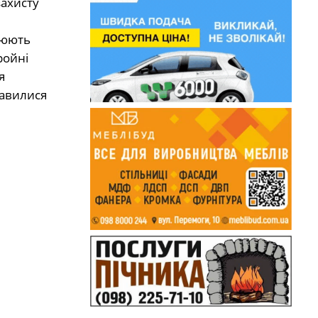
захисту
цюють
ройні
я
равилися