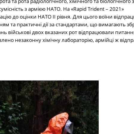
та та рота радіологічного, хімічного та біологічного 
місність з армією НАТО. На «Rapid Trident – 2021»
цію до оцінки НАТО ІІ рівня. Для цього воїни відпра
ям та практичні дії за стандартами, що вимагають зб
нь військові двох вказаних рот відпрацювали питанн
влено незаконну хімічну лабораторію, армійці ж відп