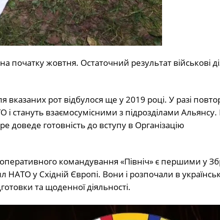
на початку жовтня. Остаточний результат військові д
я вказаних рот відбулося ще у 2019 році. У разі повто
ТО і стануть взаємосумісними з підрозділами Альянсу.
е доведе готовність до вступу в Організацію
ьк оперативного командування «Північ» є першими у З
л НАТО у Східній Європі. Вони і розпочали в українськ
дготовки та щоденної діяльності.