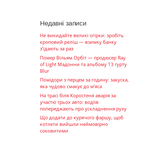
Недавні записи
Не викидайте великі огірки: зробіть
кроповий реліш — взимку банку
з’їдають за раз
Помер Вільям Орбіт — продюсер Ray
of Light Мадонни та альбому 13 гурту
Blur
Помідори з перцем за годину: закуска,
яка чудово смакує до м’яса
На трасі біля Коростеня аварія за
участю трьох авто: водіїв
попереджають про ускладнення руху
Що додати до курячого фаршу, щоб
котлети вийшли неймовірно
соковитими