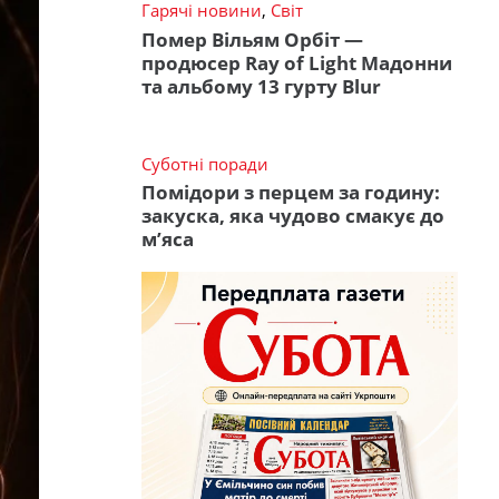
Гарячі новини
,
Світ
Помер Вільям Орбіт —
продюсер Ray of Light Мадонни
та альбому 13 гурту Blur
Суботні поради
Помідори з перцем за годину:
закуска, яка чудово смакує до
м’яса