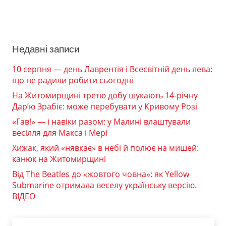
Недавні записи
10 серпня — день Лаврентія і Всесвітній день лева:
що не радили робити сьогодні
На Житомирщині третю добу шукають 14-річну
Дар’ю Зрабіє: може перебувати у Кривому Розі
«Гав!» — і навіки разом: у Малині влаштували
весілля для Макса і Мері
Хижак, який «нявкає» в небі й полює на мишей:
канюк на Житомирщині
Від The Beatles до «жовтого човна»: як Yellow
Submarine отримала веселу українську версію.
ВІДЕО