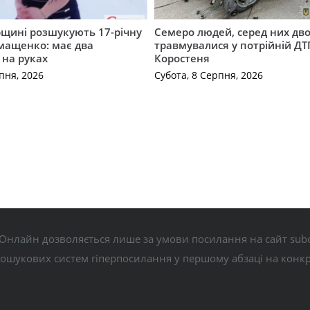
щині розшукують 17-річну
Семеро людей, серед них дво
мащенко: має два
травмувалися у потрійній ДТ
 на руках
Коростеня
пня, 2026
Субота, 8 Серпня, 2026
Онлайн дозволяється лише за умови посилання на сайт subo
пошукових систем гіперпосилання у першому абзаці на конк