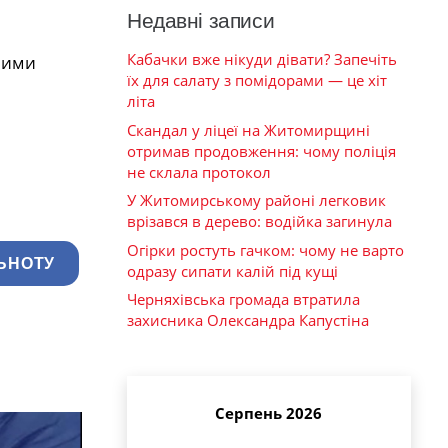
Недавні записи
Кабачки вже нікуди дівати? Запечіть
ними
їх для салату з помідорами — це хіт
літа
Скандал у ліцеї на Житомирщині
отримав продовження: чому поліція
не склала протокол
У Житомирському районі легковик
врізався в дерево: водійка загинула
Огірки ростуть гачком: чому не варто
ЬНОТУ
одразу сипати калій під кущі
Черняхівська громада втратила
захисника Олександра Капустіна
Серпень 2026