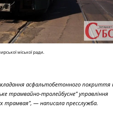
рської міської ради.
 з укладання асфальтобетонного покриття 
ське трамвайно-тролейбусне” управління
ух трамвая”, — написала пресслужба.