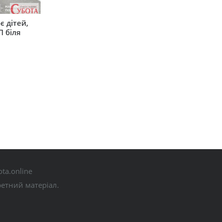
є дітей,
П біля
ta.online
ретний матеріал.