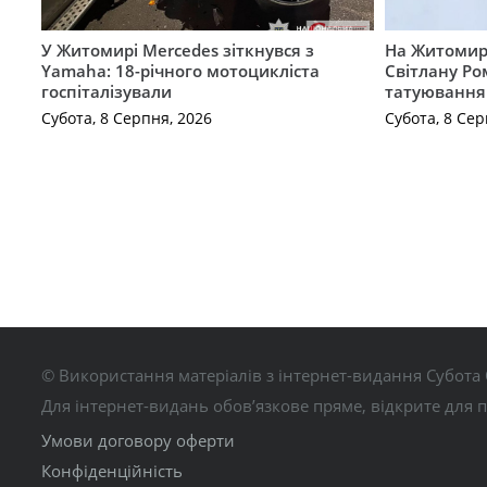
У Житомирі Mercedes зіткнувся з
На Житомир
Yamaha: 18-річного мотоцикліста
Світлану Ро
госпіталізували
татуювання
Субота, 8 Серпня, 2026
Субота, 8 Сер
© Використання матеріалів з інтернет-видання Субота 
Для інтернет-видань обов’язкове пряме, відкрите для 
Умови договору оферти
Конфіденційність