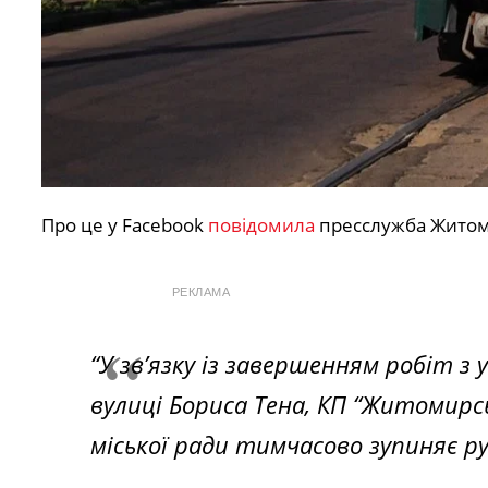
Про це у Facebook
повідомила
пресслужба Житоми
РЕКЛАМА
“У зв’язку із завершенням робіт
вулиці Бориса Тена, КП “Житомир
міської ради тимчасово зупиняє р