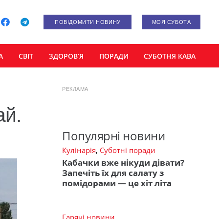
ПОВІДОМИТИ НОВИНУ
МОЯ СУБОТА
А
СВІТ
ЗДОРОВ’Я
ПОРАДИ
СУБОТНЯ КАВА
РЕКЛАМА
ай.
Популярні новини
Кулінарія
,
Суботні поради
Кабачки вже нікуди дівати?
Запечіть їх для салату з
помідорами — це хіт літа
Гарячі новини