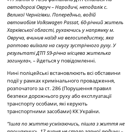
автодорозі Овруч – Народичі, неподалік с.
Великої Чернігівки. Попередньо, водій
автомобіля Volkswagen Passat, 60-річний житель
Харківської області, рухаючись у напрямку м.
Овруча, вчинив наїзд на велосипедистку, яка
раптово виїхала на смугу зустрічного руху. У
результаті ДТП 59-річна місцева жителька
загинула», –
йдеться у повідомленні.
Нині поліцейські встановлюють всі обставини
події у рамках кримінального провадження,
розпочатого за ст. 286 (Порушення правил
безпеки дорожнього руху або експлуатації
транспорту особами, які керують
транспортними засобами) КК України.
“Ішла по життю усміхаючись, пішла з життя не
прощаючись. 17 липня не стало гарної людини –