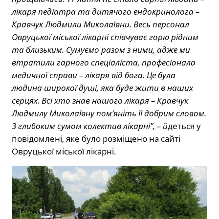
лікаря педіатра та дитячого ендокринолога –
Кравчук Людмили Миколаївни. Весь персонал
Овруцької міської лікарні співчуває горю рідним
та близьким. Сумуємо разом з ними, адже ми
втратили гарного спеціаліста, професіонала
медичної справи – лікаря від бога. Це була
людина широкої душі, яка буде жити в наших
серцях. Всі хто знав нашого лікаря – Кравчук
Людмилу Миколаївну пом’яніть її добрим словом.
З глибоким сумом колектив лікарні”, – й
деться у
повідомлені, яке було розміщено на сайті
Овруцької міської лікарні.