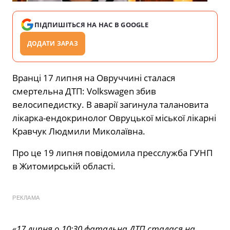
ПІДПИШІТЬСЯ НА НАС В GOOGLE
ДОДАТИ ЗАРАЗ
Вранці 17 липня на Овруччині сталася
смертельна ДТП: Volkswagen збив
велосипедистку. В аварії загинула талановита
лікарка-ендокринолог Овруцької міської лікарні
Кравчук Людмили Миколаївна.
Про це 19 липня повідомила пресслужба ГУНП
в Житомирській області.
РЕКЛАМА
«17 липня о 10:30 фатальна ДТП сталася на