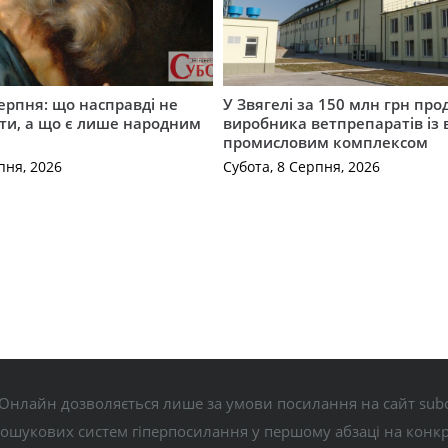
серпня: що насправді не
У Звягелі за 150 млн грн пр
ти, а що є лише народним
виробника ветпрепаратів із
промисловим комплексом
пня, 2026
Субота, 8 Серпня, 2026
Онлайн дозволяється лише за умови посилання на сайт subo
пошукових систем гіперпосилання у першому абзаці на конк