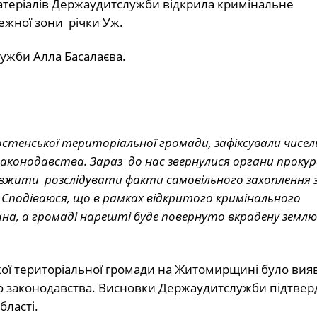
матеріалів Держаудитслужби відкрила кримінальне
жної зони річки Уж.
ужби Алла Басалаєва.
стенської територіальної громади, зафіксували чисел
аконодавства. Зараз до нас звернулися органи проку
вжити розслідувати факти самовільного захоплення 
 Сподіваюся, що в рамках відкритого кримінального
на, а громаді нарешті буде повернуто вкрадену землю
ької територіальної громади на Житомирщині було вия
о законодавства. Висновки Держаудитслужби підтве
бласті.