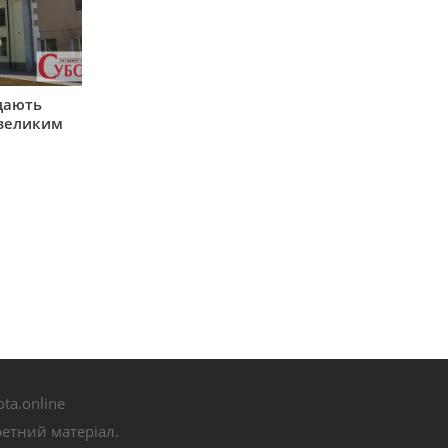
одають
 великим
ta.online
ретний матеріал.