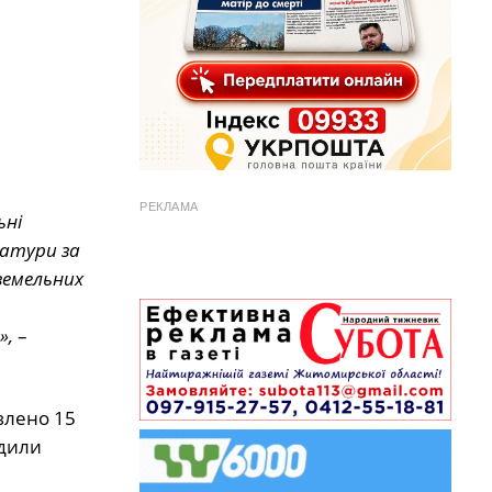
РЕКЛАМА
ьні
ратури за
земельних
»,
–
влено 15
рдили