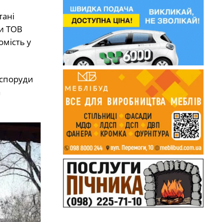
тані
ри ТОВ
омість у
 споруди
а