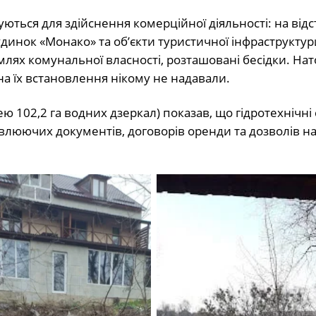
ться для здійснення комерційної діяльності: на відс
удинок «Монако» та об’єкти туристичної інфраструкту
лях комунальної власності, розташовані бесідки. Нат
на їх встановлення нікому не надавали.
ю 102,2 га водних дзеркал) показав, що гідротехнічні
люючих документів, договорів оренди та дозволів н