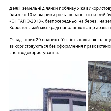
Деякі земельні ділянки поблизу Ужа використовую
близько 10 м від річки розташовано гостьовий б
«ОНТАРІО-2018», безпосередньо на березі, на зем
Коростенській міськраді наполягають, що дозвіл 
Огляд інших 20 водних об’єктів (загальною площе
використовуються без оформлення правовстанов
спецводокористування.