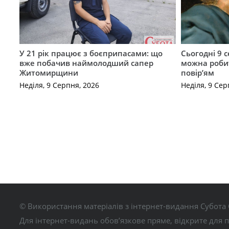
У 21 рік працює з боєприпасами: що
Сьогодні 9 
вже побачив наймолодший сапер
можна роби
Житомирщини
повір’ям
Неділя, 9 Серпня, 2026
Неділя, 9 Сер
© Використання матеріалів з інтернет-видання Субота 
Для інтернет-видань обов’язкове пряме, відкрите для 