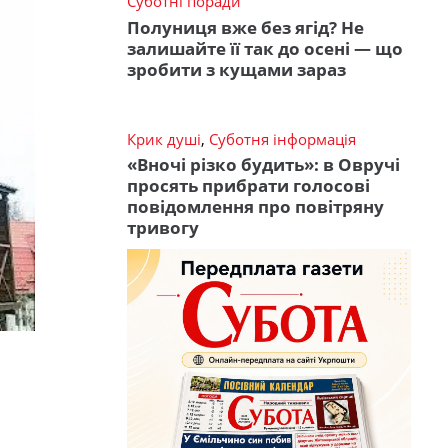
Суботні поради
Полуниця вже без ягід? Не
залишайте її так до осені — що
зробити з кущами зараз
Крик душі
,
Суботня інформація
«Вночі різко будить»: в Овручі
просять прибрати голосові
повідомлення про повітряну
тривогу