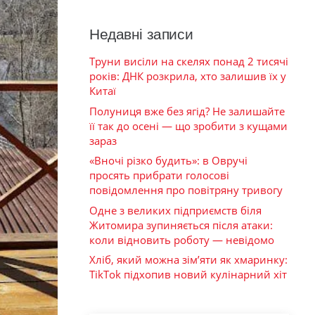
Недавні записи
Труни висіли на скелях понад 2 тисячі
років: ДНК розкрила, хто залишив їх у
Китаї
Полуниця вже без ягід? Не залишайте
її так до осені — що зробити з кущами
зараз
«Вночі різко будить»: в Овручі
просять прибрати голосові
повідомлення про повітряну тривогу
Одне з великих підприємств біля
Житомира зупиняється після атаки:
коли відновить роботу — невідомо
Хліб, який можна зім’яти як хмаринку:
TikTok підхопив новий кулінарний хіт