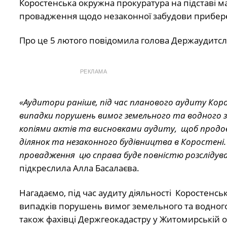
Коростенська окружна прокуратура на підставі 
провадження щодо незаконної забудови прибере
Про це 5 лютого повідомила голова Держаудитсл
РЕКЛАМА
«Аудитори раніше, під час планового аудиту Коро
випадки порушень вимог земельного та водного з
копіями актів та висновками аудиту, щоб продо
ділянок та незаконного будівництва в Коростені.
провадження цю справа буде повністю розслідува
підкреслила Алла Басалаєва.
Нагадаємо, під час аудиту діяльності Коростенс
випадків порушень вимог земельного та водног
також фахівці Держгеокадастру у Житомирській о