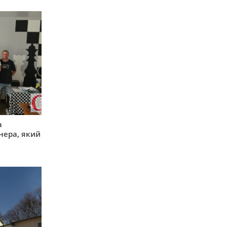
а
нера, який