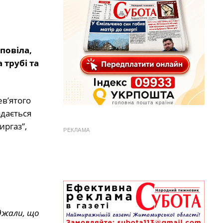
повіла,
 трубі та
ев’ятого
одається
иргаз”,
РЕКЛАМА
еджали, що