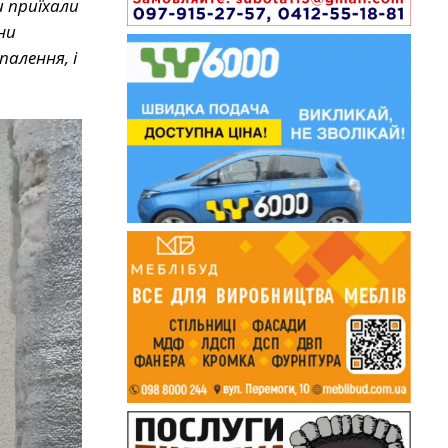
и приїхали
ни
палення, і