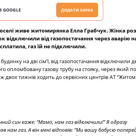
В GOOGLE
ДОДАТИ ЗАРАЗ
 оселі живе житомирянка Елла Грабчук. Жінка роз
ок відключили від газопостачання через аварію на
 сплатила, газ їй не підключили.
удинку на дві сім’ї, від газопостачання відключили д
го опломбовану газову трубу на стояку, через який п
вж двох тижнів ходить до сервісних центрів АТ “Житом
чний син каже: “Мамо, нам газ відключили!” Я одразу
в нам газ. А він мені відповів: “Ми вашу бабусю попер