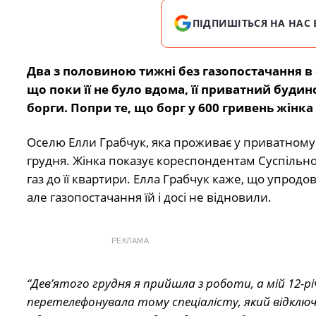
ПІДПИШІТЬСЯ НА НАС 
Два з половиною тижні без газопостачання в
що поки її не було вдома, її приватний будин
борги. Попри те, що борг у 600 гривень жінка
Оселю Елли Грабчук, яка проживає у приватному б
грудня. Жінка показує кореспондентам Суспільно
газ до її квартири. Елла Грабчук каже, що упродо
але газопостачання їй і досі не відновили.
РЕКЛАМА
“Дев’ятого грудня я прийшла з роботи, а мій 12-рі
перетелефонувала тому спеціалісту, який відключа