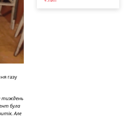
« Лип
ня газу
ез тиждень
мент була
итік. Але