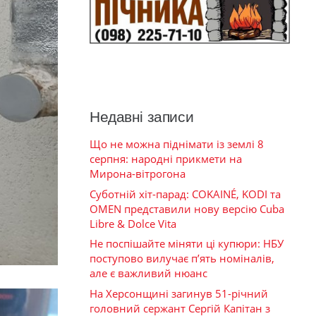
Недавні записи
Що не можна піднімати із землі 8
серпня: народні прикмети на
Мирона-вітрогона
Суботній хіт-парад: COKAINÉ, KODI та
OMEN представили нову версію Cuba
Libre & Dolce Vita
Не поспішайте міняти ці купюри: НБУ
поступово вилучає п’ять номіналів,
але є важливий нюанс
На Херсонщині загинув 51-річний
головний сержант Сергій Капітан з