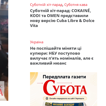
Суботній хіт-парад
,
Суботня кава
Суботній хіт-парад: COKAINÉ,
KODI та OMEN представили
нову версію Cuba Libre & Dolce
Vita
Україна
Не поспішайте міняти ці
купюри: НБУ поступово
вилучає п’ять номіналів, але є
важливий нюанс