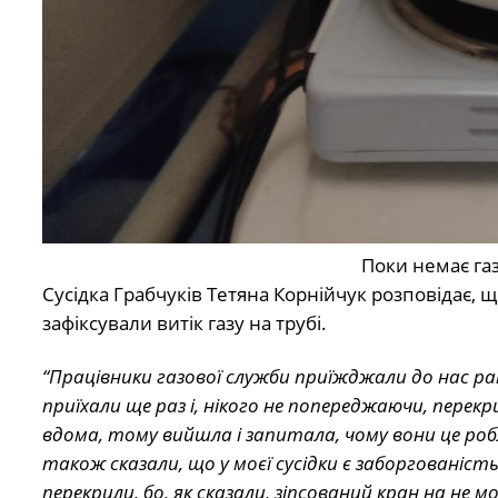
Поки немає газ
Сусідка Грабчуків Тетяна Корнійчук розповідає, 
зафіксували витік газу на трубі.
“Працівники газової служби приїжджали до нас ран
приїхали ще раз і, нікого не попереджаючи, перекр
вдома, тому вийшла і запитала, чому вони це робл
також сказали, що у моєї сусідки є заборгованість
перекрили, бо, як сказали, зіпсований кран на не мо