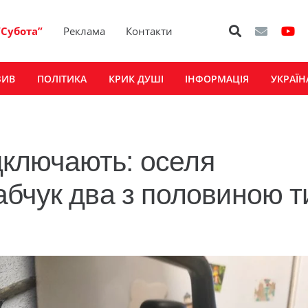
“Субота”
Реклама
Контакти
ЗИВ
ПОЛІТИКА
КРИК ДУШІ
ІНФОРМАЦІЯ
УКРАЇН
ідключають: оселя
бчук два з половиною т