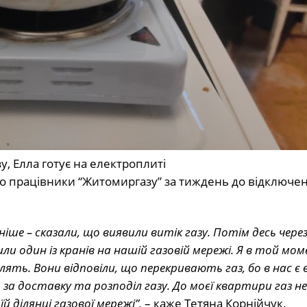
у, Елла готує на електроплиті
що працівники “Житомиргазу” за тиждень до відключен
іше – сказали, що виявили витік газу. Потім десь чер
или один із кранів на нашій газовій мережі. Я в той мо
ять. Вони відповіли, що перекривають газ, бо в нас є в
 за доставку та розподіл газу. До моєї квартири газ не
їй ділянці газової мережі”,
– каже Тетяна Корнійчук.