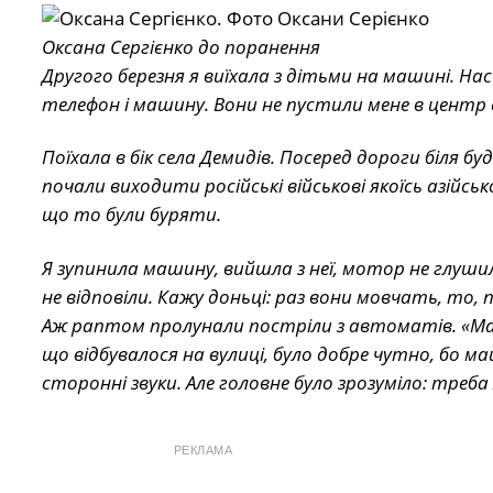
Оксана Сергієнко до поранення
Другого березня я виїхала з дітьми на машині. На
телефон і машину. Вони не пустили мене в центр 
Поїхала в бік села Демидів. Посеред дороги біля б
почали виходити російські військові якоїсь азійсь
що то були буряти.
Я зупинила машину, вийшла з неї, мотор не глуши
не відповіли. Кажу доньці: раз вони мовчать, то, 
Аж раптом пролунали постріли з автоматів. «Мабу
що відбувалося на вулиці, було добре чутно, бо м
сторонні звуки. Але головне було зрозуміло: тре
РЕКЛАМА