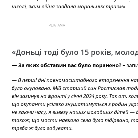
школі, яким війна завдала моральних травм».
РЕКЛАМА
«Доньці тоді було 15 років, мол
— За яких обставин вас було поранено? –
запи
— В перші дні повномасштабного вторгнення наш
було окуповано. Мій старший син Ростислав тоді б
він загинув на фронті у січні 2024 року. Так от, кол
що окупанти усіляко знущатимуться з родин украї
не гаючи часу, я вивезу наших молодших дітей — 
також, що мости навколо села було підірвано, 
треба ж було годувати.