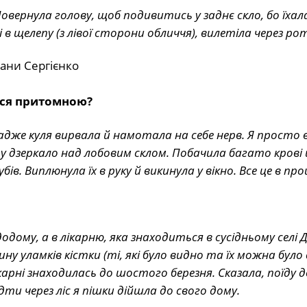
вернула голову, щоб подивитись у заднє скло, бо їхал
 в щелепу (з лівої сторони обличчя), вилетіла через рот
ися притомною?
адже куля вирвала й намотала на себе нерв. Я просто в
 у дзеркало над лобовим склом. Побачила багато крові й
в. Виплюнула їх в руку й викинула у вікно. Все це в проц
додому, а в лікарню, яка знаходиться в сусідньому селі 
у уламків кістки (ті, які було видно та їх можна було
лікарні знаходилась до шостого березня. Сказала, поїду 
ідти через ліс я пішки дійшла до свого дому.