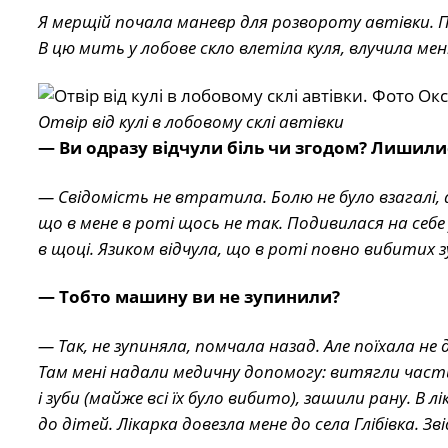
Я мерщій почала маневр для розвороту автівки. По
В цю мить у лобове скло влетіла куля, влучила мені
Отвір від кулі в лобовому склі автівки
— Ви одразу відчули біль чи згодом? Лишил
— Свідомість не втратила. Болю не було взагалі, 
що в мене в роті щось не так. Подивилася на себе
в щоці. Язиком відчула, що в роті повно вибитих зубі
— Тобто машину ви не зупинили?
— Так, не зупиняла, помчала назад. Але поїхала не 
Там мені надали медичну допомогу: витягли частин
і зуби (майже всі їх було вибито), зашили рану. В 
до дітей. Лікарка довезла мене до села Глібівка. Зв