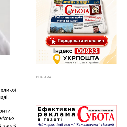
РЕКЛАМА
великої
аді.
рити.
ьністю
 в моїй