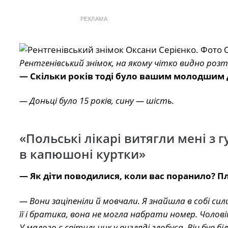
РЕКЛАМА
Рентгенівський знімок, на якому чітко видно ро
— Скільки років тоді було вашим молодшим 
— Доньці було 15 років, сину — шість.
«Польські лікарі витягли мені з 
в капюшоні куртки»
— Як діти поводилися, коли вас поранило? П
— Вони заціпеніли й мовчали. Я знайшла в собі сил
її і братика, вона не могла набрати номер. Чоловік 
У малого є світильник у вигляді глобуса. Він був б