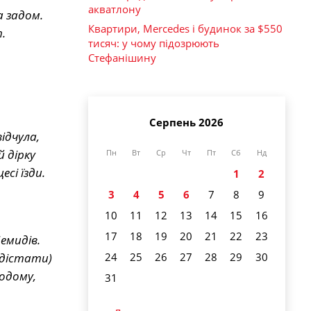
акватлону
а задом.
Квартири, Mercedes і будинок за $550
.
тисяч: у чому підозрюють
Стефанішину
Серпень 2026
ідчула,
 дірку
Пн
Вт
Ср
Чт
Пт
Сб
Нд
есі їзди.
1
2
3
4
5
6
7
8
9
10
11
12
13
14
15
16
17
18
19
20
21
22
23
Демидів.
 дістати)
24
25
26
27
28
29
30
додому,
31