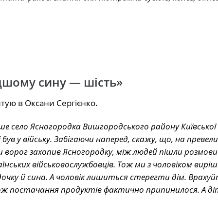
одшому сину — шість»
тую в Оксани Сергієнко.
е село Ясногородка Вишгородського району Київської
ув у війську. Забігаючи наперед, скажу, що, на превел
и
ворог захопив Ясногородку, між людей пішли розмови
нських військовослужбовців. Тож ми з чоловіком виріш
дочку й сина. А чоловік лишиться стерегти дім. Враху
тож постачання продуктів фактично припинилося. А ді