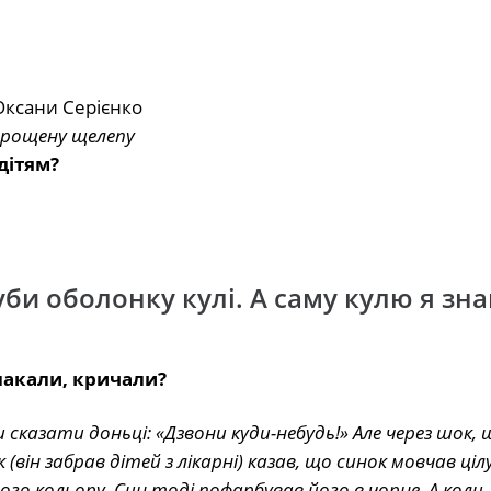
зтрощену щелепу
дітям?
губи оболонку кулі. А саму кулю я з
лакали, кричали?
и сказати доньці: «Дзвони куди-небудь!» Але через шок, 
(він забрав дітей з лікарні) казав, що синок мовчав цілу
ілого кольору. Син тоді пофарбував його в чорне. А коли