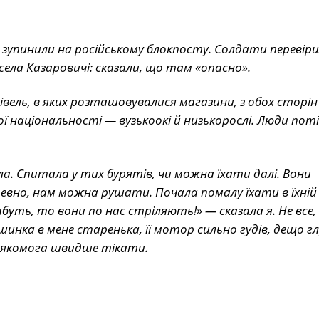
с зупинили на російському блокпосту. Солдати перевір
села Казаровичі: сказали, що там «опасно».
удівель, в яких розташовувалися магазини, з обох сторі
кої національності — вузькоокі й низькорослі. Люди поті
ла. Спитала у тих бурятів, чи можна їхати далі. Вони
певно, нам можна рушати. Почала помалу їхати в їхній 
ть, то вони по нас стріляють!» — сказала я. Не все,
ашинка в мене старенька, її мотор сильно гудів, дещо г
ба якомога швидше тікати.