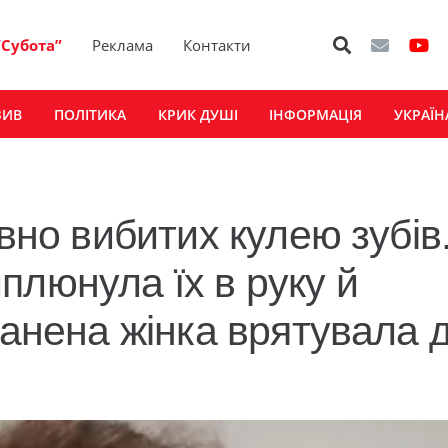
“Субота”
Реклама
Контакти
ЗИВ
ПОЛІТИКА
КРИК ДУШІ
ІНФОРМАЦІЯ
УКРАЇН
овно вибитих кулею зубів
плюнула їх в руку й
ранена жінка врятувала д