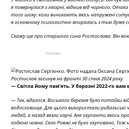
я повернулася з лікарні, відмив від чорного. Отака
того шоку: коли виникають якісь напружені ситуаці
в основному психологічно впоралась з тим дуже 
Скажу ще про старшого сина Ростислава. Він воюва
РЕКЛАМА
Ростислав загинув на фронті 30 січня 2024 року
— Світла йому пам’ять. У березні 2022-го вам
— Так, вдалося. Восьмого березня було потайки від
водосховище. Для цього використали рибальські ч
людей, а назад везли харчі. Але окупанти якось п
ходкою човна. Село Ровжі не було окуповано. Тож м