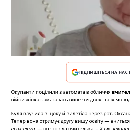
ПІДПИШІТЬСЯ НА НАС 
Окупанти поцілили з автомата
в обличчя
вчител
війни жінка намагалась вивезти двох своїх молод
Куля влучила в щоку й вилетіла через рот. Окса
Тепер вона отримує другу вищу освіту — вчиться
психолога, —
розповіла вчителька. –
Хочу викорис