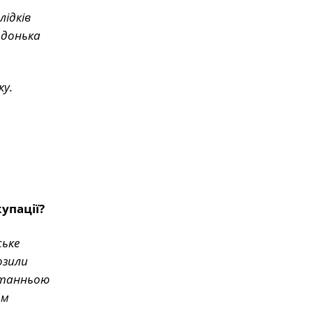
лідків
 донька
ку.
упації?
ське
озили
останньою
ом