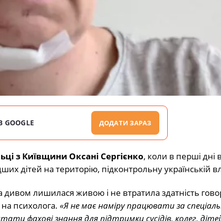
В GOOGLE
ДОДАТИ ЗАРАЗ
ьці з Київщини Оксані Сергієнко
, коли в перші дні 
ших дітей на територію, підконтрольну українській вл
на дивом лишилася живою і не втратила здатність гово
 на психолога.
«Я не має наміру працювати за спеціал
тати фахові знання для підтримки сусідів, колег, дітей