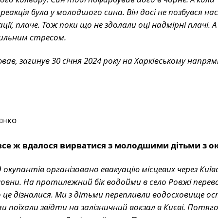
 реакція була у молодшого сина. Він досі не позбувся нас
ї, плаче. Тож поки що не здолали оці надмірні плачі. А
сильним стресом.
в, загинув 30 січня 2024 року на Харківському напрям
 все ж вдалося вирватися з молодшими дітьми з ок
 окупантів організовано евакуацію місцевих через Київ
овни. На протилежний бік водойми в село Ровжі перев
ро це дізналися. Ми з дітьми перепливли водосховище 
и поїхали звідти на залізничний вокзал в Києві. Потяг