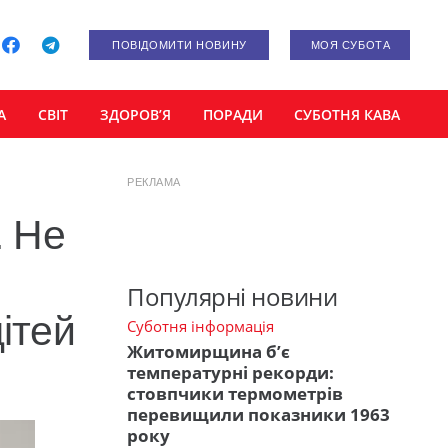
ПОВІДОМИТИ НОВИНУ
МОЯ СУБОТА
А
СВІТ
ЗДОРОВ’Я
ПОРАДИ
СУБОТНЯ КАВА
РЕКЛАМА
. Не
Популярні новини
ітей
Суботня інформація
Житомирщина б’є
температурні рекорди:
стовпчики термометрів
перевищили показники 1963
року