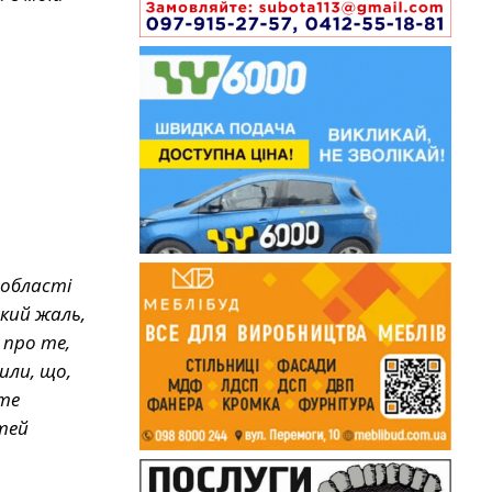
 області
икий жаль,
 про те,
или, що,
йте
тей