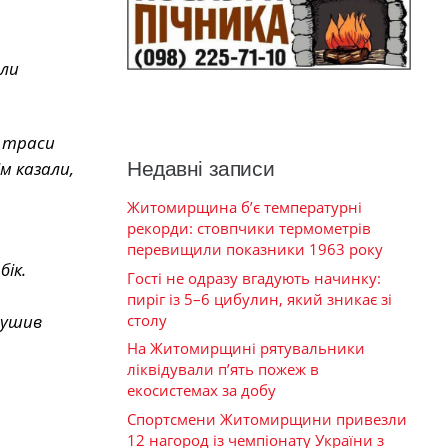
или
н траси
м казали,
Недавні записи
Житомирщина б’є температурні
рекорди: стовпчики термометрів
перевищили показники 1963 року
бік.
Гості не одразу вгадують начинку:
пиріг із 5–6 цибулин, який зникає зі
лушив
столу
На Житомирщині рятувальники
ліквідували п’ять пожеж в
екосистемах за добу
Спортсмени Житомирщини привезли
12 нагород із чемпіонату України з