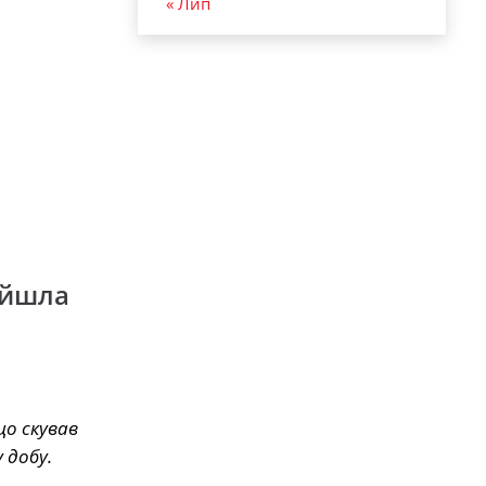
« Лип
найшла
що скував
 добу.