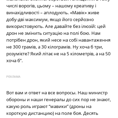
числі ворогів, цьому – нашому креативу і
винахідливості – аплодують. «Мавік» живе
добу-дві максимум, якщо його серйозно
використовують. Але давайте без ілюзій: цей
дрон не змінить ситуацію на полі бою. Нам
потрібен дрон, який несе на собі навантаження
не 300 грамів, а 30 кілограмів. Ну хоча б три,
розумієте? Який літає не на 5 кілометрів, а на 50
хоча б”.
РЕКЛАМА
Вот вам и ответ на все вопросы. Наш министр
обороны и наши генералы до сих пор не знают,
какую роль играют “мавики” (дроны на
короткую дистанцию) на поле боя. Десять