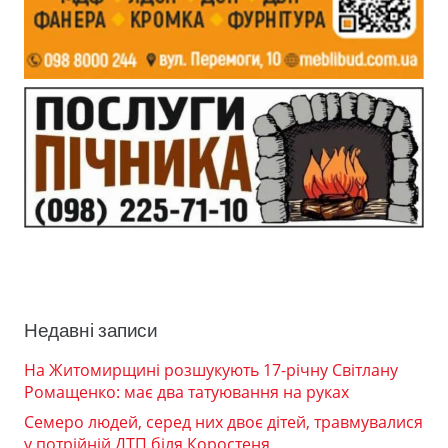
Недавні записи
На Житомирщині розшукують 17-річну Світлану
Ромащенко: має два татуювання на руках
Семеро людей, серед них двоє дітей, травмувалися
у потрійній ДТП біля Коростеня