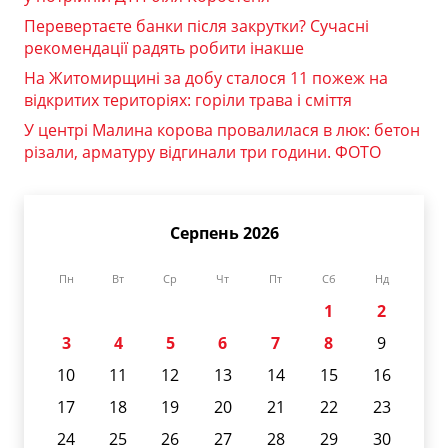
Перевертаєте банки після закрутки? Сучасні
рекомендації радять робити інакше
На Житомирщині за добу сталося 11 пожеж на
відкритих територіях: горіли трава і сміття
У центрі Малина корова провалилася в люк: бетон
різали, арматуру відгинали три години. ФОТО
Серпень 2026
Пн
Вт
Ср
Чт
Пт
Сб
Нд
1
2
3
4
5
6
7
8
9
10
11
12
13
14
15
16
17
18
19
20
21
22
23
24
25
26
27
28
29
30