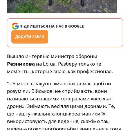
ПІДПИШІТЬСЯ НА НАС В GOOGLE
ДОДАТИ ЗАРАЗ
Вышло интервью министра обороны
Резникова
на Lb.ua. Разберу только те
моменты, которые знаю, как профессионал.
“…У мене в закупці «мавіків» немає, щоб ви
розуміли. Військові не сприймають, вони
називаються нашими генералами «весільні
дрони». Знімають весілля цими дронами. Те,
що наші унікальні хлопці-креативники їх
використовують для ведення, скажімо так,
маленької окопної боротьби і знищення в тому