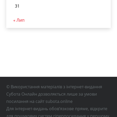
31
« Лип
© Використання матеріалів з інтернет-видання
Субота Онлайн дозволяється лише за умови
посилання на сайт subota.online
Для інтернет-видань обов’язкове пряме, відкрите
для пошукових систем гіперпосилання у першому