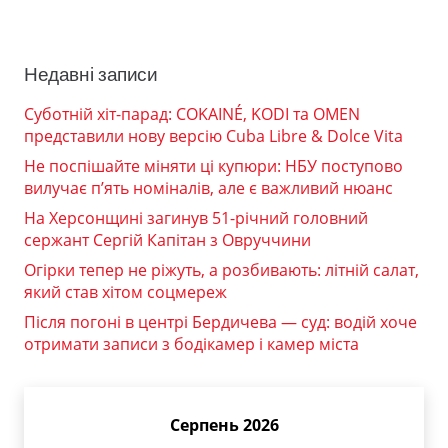
Недавні записи
Суботній хіт-парад: COKAINÉ, KODI та OMEN
представили нову версію Cuba Libre & Dolce Vita
Не поспішайте міняти ці купюри: НБУ поступово
вилучає п’ять номіналів, але є важливий нюанс
На Херсонщині загинув 51-річний головний
сержант Сергій Капітан з Овруччини
Огірки тепер не ріжуть, а розбивають: літній салат,
який став хітом соцмереж
Після погоні в центрі Бердичева — суд: водій хоче
отримати записи з бодікамер і камер міста
Серпень 2026