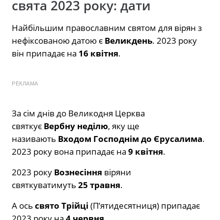
свята 2023 року: дати
Найбільшим православним святом для вірян з
нефіксованою датою є
Великдень
. 2023 року
він припадає на
16 квітня
.
РЕКЛАМА
За сім днів до Великодня Церква
святкує
Вербну неділю
, яку ще
називають
Входом Господнім до Єрусалима
.
2023 року вона припадає на
9 квітня
.
2023 року
Вознесіння
віряни
святкуватимуть
25 травня
.
А ось
свято Трійці
(П’ятидесятниця) припадає
2023 року на
4 червня
.