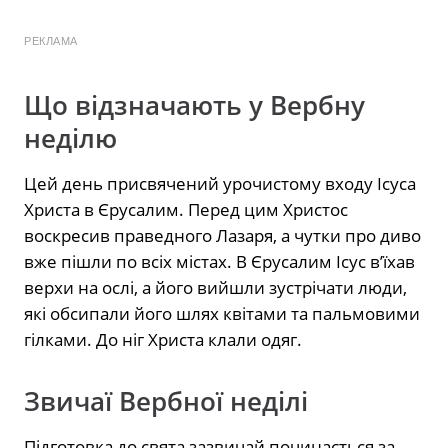
РЕКЛАМА
Що відзначають у Вербну
неділю
Цей день присвячений урочистому входу Ісуса
Христа в Єрусалим. Перед цим Христос
воскресив праведного Лазаря, а чутки про диво
вже пішли по всіх містах. В Єрусалим Ісус в’їхав
верхи на ослі, а його вийшли зустрічати люди,
які обсипали його шлях квітами та пальмовими
гілками. До ніг Христа клали одяг.
Звичаї Вербної неділі
Підготовка до свята зазвичай починається за