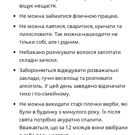
віщує нещастя.
Не можна займатися фізичною працею.
Не можна лаятися, сваритися, кричати та
лихословити. Так можна нашкодити не
тільки собі, але і рідним.
Небажано розчісувати волосся заплітати
складні зачіски.
Забороняється відвідувати розважальні
заклади, гучні веселощі та розпивати
алкоголь. У цей день заведено відзначати
тихо і по-сімейному.
Не можна викидати старі гілочки верби, які
були в будинку з минулого року. Їх після
свята потрібно акуратно спалити.
Вважається, що за 12 місяців вони ввібрали