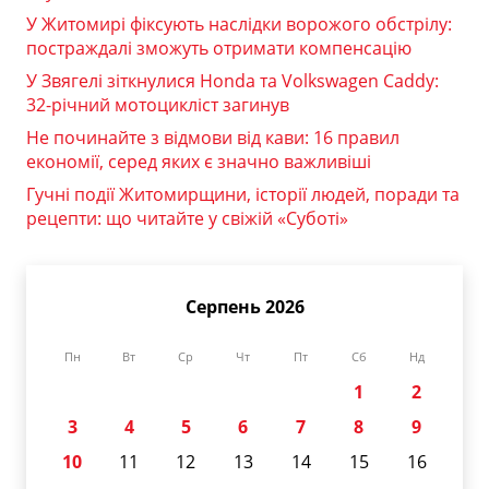
У Житомирі фіксують наслідки ворожого обстрілу:
постраждалі зможуть отримати компенсацію
У Звягелі зіткнулися Honda та Volkswagen Caddy:
32-річний мотоцикліст загинув
Не починайте з відмови від кави: 16 правил
економії, серед яких є значно важливіші
Гучні події Житомирщини, історії людей, поради та
рецепти: що читайте у свіжій «Суботі»
Серпень 2026
Пн
Вт
Ср
Чт
Пт
Сб
Нд
1
2
3
4
5
6
7
8
9
10
11
12
13
14
15
16