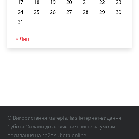
17
18
19
20
21
22
23
24
25
26
27
28
29
30
31
« Лип
© Використання матеріалів з інтернет-видання
Субота Онлайн дозволяється лише за умови
посилання на сайт subota.online