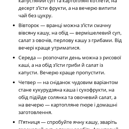
капустяний суп та картопляні котлети, на
десерт з’їсти фрукти, а на вечерю випити
чай без цукру.
Вівторок — вранці можна з’їсти смачну
вівсяну кашу, на обід — вермішелевий суп,
салат з овочів, перлову кашу з грибами. Від
вечері краще утриматися.
Середа — розпочати день можна з рисової
каші, а на обід з’їсти гриби й салат із
капусти. Вечерю краще пропустити.
Четвер — на сніданок чудовим варіантом
стане кукурудзяна каша і сухофрукти, на
обід підійде солянка та овочевий салат, а
на вечерю — картопляне пюре і домашні
заготовлення.
П’ятниця — спробуйте ячну кашу, зваріть