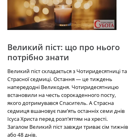
Великий піст: що про нього
потрібно знати
Великий піст складається з Чотиридесятниці та
Страсної седмиці. Остання — це тиждень
напередодні Великодня. Чотиридесятницю
встановили на честь сорокаденного посту,
якого дотримувався Спаситель. А Страсна
седмиця вшановує пам’ять останніх семи днів
Ісуса Христа перед розп’яттям на хресті.
Загалом Великий піст завжди триває сім тижнів
або 48 днів.