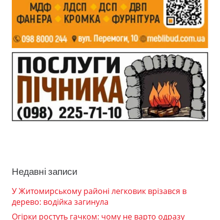
Недавні записи
У Житомирському районі легковик врізався в
дерево: водійка загинула
Огірки ростуть гачком: чому не варто одразу