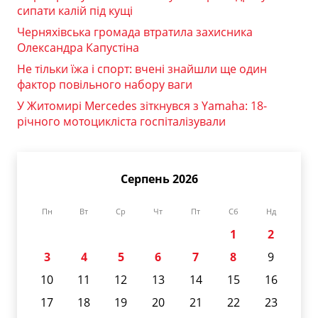
сипати калій під кущі
Черняхівська громада втратила захисника
Олександра Капустіна
Не тільки їжа і спорт: вчені знайшли ще один
фактор повільного набору ваги
У Житомирі Mercedes зіткнувся з Yamaha: 18-
річного мотоцикліста госпіталізували
Серпень 2026
Пн
Вт
Ср
Чт
Пт
Сб
Нд
1
2
3
4
5
6
7
8
9
10
11
12
13
14
15
16
17
18
19
20
21
22
23