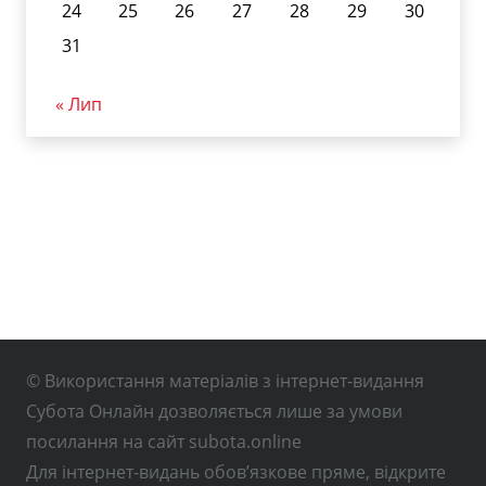
24
25
26
27
28
29
30
31
« Лип
© Використання матеріалів з інтернет-видання
Субота Онлайн дозволяється лише за умови
посилання на сайт subota.online
Для інтернет-видань обов’язкове пряме, відкрите