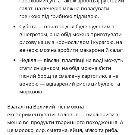
гороховий суп, а також зробіть фруктовий
салат, на вечерю можна поласувати
гречкою під грибною підливою.
Субота — початок дня буде чудовим з
вінегретом, а на обід можна приготувати
рисову кашу з чорносливом і курагою, на
вечерю можна зробити макарони й салат.
Неділя — вівсяні пластівці на воді можуть
стати сніданком, на обід можна з’їсти
пісний борщ та смажену картоплю, а на
вечерю — відварений рис із цибулею та
морквою.
Взагалі на Великий піст можна
експериментувати. Головне — виключити з
меню всі продукти тваринного походження. А
це молоко, сир, сметана, яйця, м’ясо та риба.