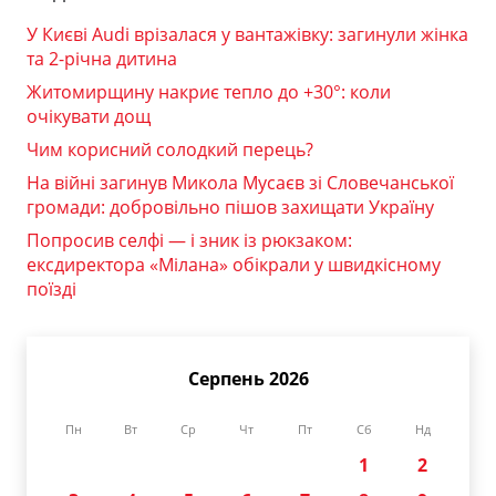
У Києві Audi врізалася у вантажівку: загинули жінка
та 2-річна дитина
Житомирщину накриє тепло до +30°: коли
очікувати дощ
Чим корисний солодкий перець?
На війні загинув Микола Мусаєв зі Словечанської
громади: добровільно пішов захищати Україну
Попросив селфі — і зник із рюкзаком:
ексдиректора «Мілана» обікрали у швидкісному
поїзді
Серпень 2026
Пн
Вт
Ср
Чт
Пт
Сб
Нд
1
2