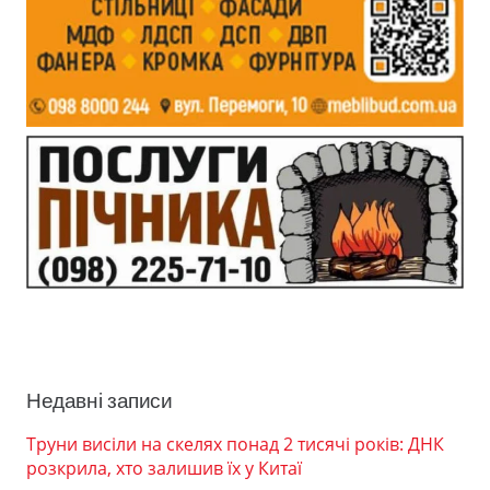
Недавні записи
Труни висіли на скелях понад 2 тисячі років: ДНК
розкрила, хто залишив їх у Китаї