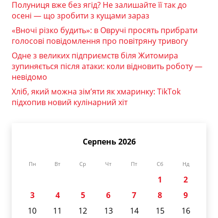
Полуниця вже без ягід? Не залишайте її так до
осені — що зробити з кущами зараз
«Вночі різко будить»: в Овручі просять прибрати
голосові повідомлення про повітряну тривогу
Одне з великих підприємств біля Житомира
зупиняється після атаки: коли відновить роботу —
невідомо
Хліб, який можна зім’яти як хмаринку: TikTok
підхопив новий кулінарний хіт
Серпень 2026
Пн
Вт
Ср
Чт
Пт
Сб
Нд
1
2
3
4
5
6
7
8
9
10
11
12
13
14
15
16