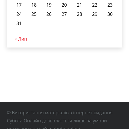
17
18
19
20
21
22
23
24
25
26
27
28
29
30
31
« Лип
© Використання матеріалів з інтернет-видання
Субота Онлайн дозволяється лише за умови
посилання на сайт subota.online