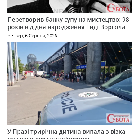
Перетворив банку супу на мистецтво: 98
років від дня народження Енді Воргола
Четвер, 6 Серпня, 2026
У Празі трирічна дитина випала з візка
між вагоном і платформою