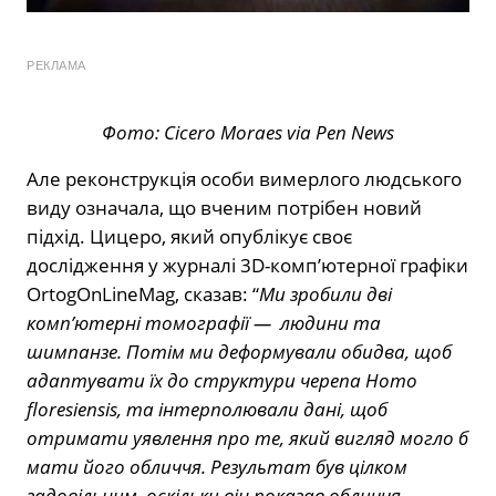
РЕКЛАМА
Фото: Cicero Moraes via Pen News
Але реконструкція особи вимерлого людського
виду означала, що вченим потрібен новий
підхід. Цицеро, який опублікує своє
дослідження у журналі 3D-комп’ютерної графіки
OrtogOnLineMag, сказав: “
Ми зробили дві
комп’ютерні томографії — людини та
шимпанзе. Потім ми деформували обидва, щоб
адаптувати їх до структури черепа Homo
floresiensis, та інтерполювали дані, щоб
отримати уявлення про те, який вигляд могло б
мати його обличчя. Результат був цілком
задовільним, оскільки він показав обличчя,