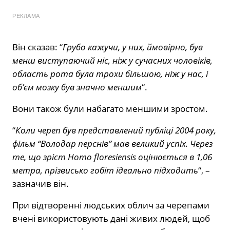
РЕКЛАМА
Він сказав: “
Грубо кажучи, у них, ймовірно, був
менш виступаючий ніс, ніж у сучасних чоловіків,
область рота була трохи більшою, ніж у нас, і
об’єм мозку був значно меншим
“.
Вони також були набагато меншими зростом.
“
Коли череп був представлений публіці 2004 року,
фільм “Володар перснів” мав великий успіх. Через
те, що зріст Homo floresiensis оцінюється в 1,06
метра, прізвисько гобіт ідеально підходить
“, –
зазначив він.
При відтворенні людських облич за черепами
вчені використовують дані живих людей, щоб