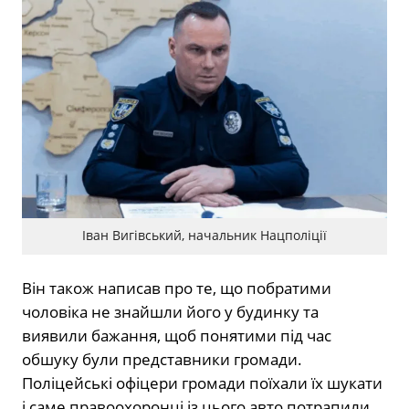
Іван Вигівський, начальник Нацполіції
Він також написав про те, що побратими
чоловіка не знайшли його у будинку та
виявили бажання, щоб понятими під час
обшуку були представники громади.
Поліцейські офіцери громади поїхали їх шукати
і саме правоохоронці із цього авто потрапили