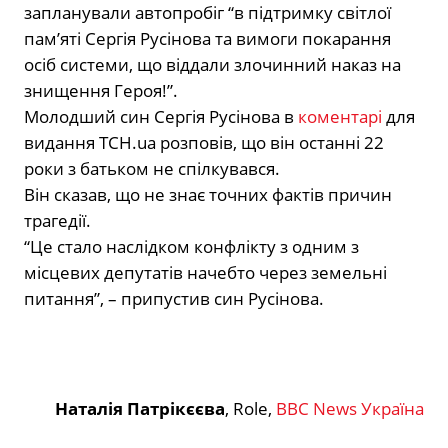
запланували автопробіг “в підтримку світлої
пам’яті Сергія Русінова та вимоги покарання
осіб системи, що віддали злочинний наказ на
знищення Героя!”.
Молодший син Сергія Русінова в
коментарі
для
видання ТСН.ua розповів, що він останні 22
роки з батьком не спілкувався.
Він сказав, що не знає точних фактів причин
трагедії.
“Це стало наслідком конфлікту з одним з
місцевих депутатів начебто через земельні
питання”, – припустив син Русінова.
Наталія Патрікєєва
,
Role,
ВВС News Україна