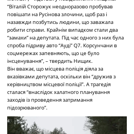
“Віталій Сторожук неодноразово пробував
повішати на Русінова злочини, щоб раз і
назавжди позбутись людини, що заважала
робити справи. Крайнім випадком стали два
“замахи” на депутата. Під час одного з них була
спроба підриву авто “Ауді” Q7. Корсунчани в
соцмережах запевняють, що це було
інсценування”, – твердить Нищик.
Він вважає, що місцева поліція діяла за
вказівками депутата, оскільки він “дружив з
керівництвом місцевої поліції”. А трагедія
сталася “внаслідок халатного планування
заходів із проведення затримання
підозрюваного”.