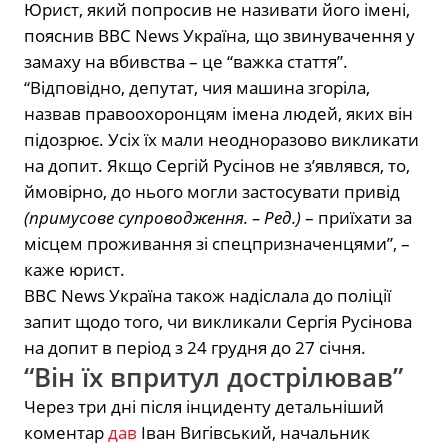
Юрист, який попросив не називати його імені,
пояснив BBC News Україна, що звинувачення у
замаху на вбивства – це “важка стаття”.
“Відповідно, депутат, чия машина згоріла,
назвав правоохоронцям імена людей, яких він
підозрює. Усіх їх мали неодноразово викликати
на допит. Якщо Сергій Русінов не з’являвся, то,
ймовірно, до нього могли застосувати привід
(примусове супроводження. – Ред.)
– приїхати за
місцем проживання зі спецпризначенцями”, –
каже юрист.
BBC News Україна також надіслала до поліції
запит щодо того, чи викликали Сергія Русінова
на допит в період з 24 грудня до 27 січня.
“Він їх впритул дострілював”
Через три дні після інциденту детальніший
коментар
дав
Іван Вигівський, начальник