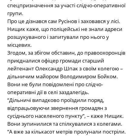
спецпризначення за участі слідчо-оперативної
групи.
Про це дізнався сам Русінов і заховався у лісі.
Нищик каже, що поліцейські не знали адреси
розшукуваного і запитували про нього у
місцевих.
Згодом, за збігом обставин, до правоохоронців
приєдналися офіцер громади старший
лейтенант Олександр Шпак з своїм колегою –
дільничим майором Володимиром Бойком.
Вони не були повідомлені про слідчо-
оперативні дії в селі заздалегідь.
“Дільничі випадково проїздили поряд,
відпрацьовуючи звернення громадян з
сусіднього населеного пункту”, – каже Нищик.
Вони зупинилися та спілкувалися з колегами.
“А вже за кількасот метрів пролунали постріли.