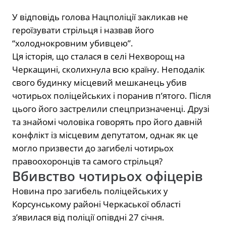
У відповідь голова Нацполіції закликав не
героїзувати стрільця і назвав його
“холоднокровним убивцею”.
Ця історія, що сталася в селі Нехворощ на
Черкащині, сколихнула всю країну. Неподалік
свого будинку місцевий мешканець убив
чотирьох поліцейських і поранив п’ятого. Після
цього його застрелили спецпризначенці. Друзі
та знайомі чоловіка говорять про його давній
конфлікт із місцевим депутатом, однак як це
могло призвести до загибелі чотирьох
правоохоронців та самого стрільця?
Вбивство чотирьох офіцерів
Новина про загибель поліцейських у
Корсунському районі Черкаської області
з’явилася від поліції опівдні 27 січня.