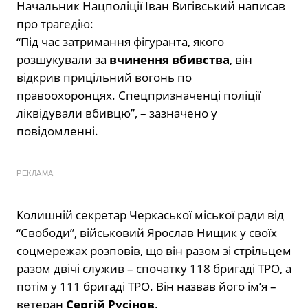
Начальник Нацполіції Іван Вигівський написав
про трагедію:
“Під час затримання фігуранта, якого
розшукували за
вчинення вбивства
, він
відкрив прицільний вогонь по
правоохоронцях. Спецпризначенці поліції
ліквідували вбивцю”, – зазначено у
повідомленні.
РЕКЛАМА
Колишній секретар Черкаської міської ради від
“Свободи”, військовий Ярослав Нищик у своїх
соцмережах розповів, що він разом зі стрільцем
разом двічі служив – спочатку 118 бригаді ТРО, а
потім у 111 бригаді ТРО. Він назвав його ім’я –
ветеран
Сергій Русінов
.