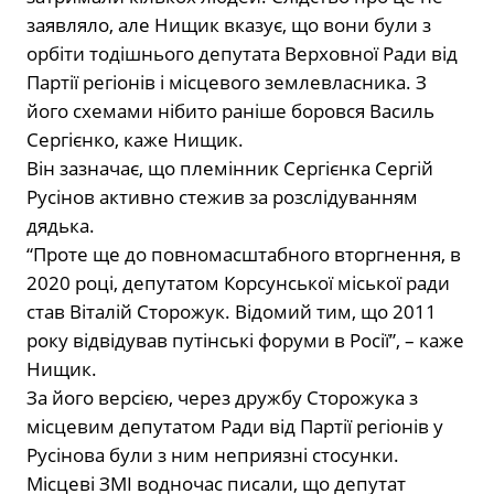
заявляло, але Нищик вказує, що вони були з
орбіти тодішнього депутата Верховної Ради від
Партії регіонів і місцевого землевласника. З
його схемами нібито раніше боровся Василь
Сергієнко, каже Нищик.
Він зазначає, що племінник Сергієнка Сергій
Русінов активно стежив за розслідуванням
дядька.
“Проте ще до повномасштабного вторгнення, в
2020 році, депутатом Корсунської міської ради
став Віталій Сторожук. Відомий тим, що 2011
року відвідував путінські форуми в Росії”, – каже
Нищик.
За його версією, через дружбу Сторожука з
місцевим депутатом Ради від Партії регіонів у
Русінова були з ним неприязні стосунки.
Місцеві ЗМІ водночас писали, що депутат