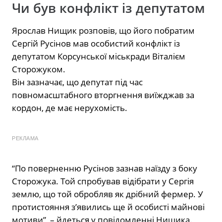
Чи був конфлікт із депутатом
Ярослав Нищик розповів, що його побратим
Сергій Русінов мав особистий конфлікт із
депутатом Корсунської міськради Віталієм
Сторожуком.
Він зазначає, що депутат під час
повномасштабного вторгнення виїжджав за
кордон, де має нерухомість.
РЕКЛАМА
“По поверненню Русінов зазнав наїзду з боку
Сторожука. Той спробував відібрати у Сергія
землю, що той обробляв як дрібний фермер. У
протистояння з’явились ще й особисті майнові
мотиви”, – йдеться у повідомленні Нищика.