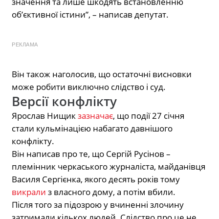
значення та лише шкодять встановленню
об’єктивної істини”, – написав депутат.
РЕКЛАМА
Він також наголосив, що остаточні висновки
може робити виключно слідство і суд.
Версії конфлікту
Ярослав Нищик
зазначає
, що події 27 січня
стали кульмінацією набагато давнішого
конфлікту.
Він написав про те, що Сергій Русінов –
племінник черкаського журналіста, майданівця
Василя Сергієнка, якого десять років тому
викрали
з власного дому, а потім вбили.
Після того за підозрою у вчиненні злочину
затримали кількох людей. Слідство про це не