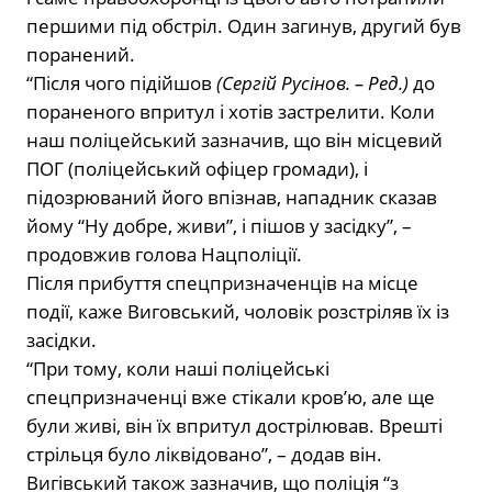
першими під обстріл. Один загинув, другий був
поранений.
“Після чого підійшов
(Сергій Русінов. – Ред.)
до
пораненого впритул і хотів застрелити. Коли
наш поліцейський зазначив, що він місцевий
ПОГ (поліцейський офіцер громади), і
підозрюваний його впізнав, нападник сказав
йому “Ну добре, живи”, і пішов у засідку”, –
продовжив голова Нацполіції.
Після прибуття спецпризначенців на місце
події, каже Виговський, чоловік розстріляв їх із
засідки.
“При тому, коли наші поліцейські
спецпризначенці вже стікали кровʼю, але ще
були живі, він їх впритул дострілював. Врешті
стрільця було ліквідовано”, – додав він.
Вигівський також зазначив, що поліція “з