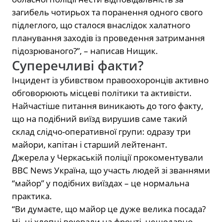
загибель чотирьох та поранення одного свого
підлеглого, що сталося внаслідок халатного
планування заходів із проведення затримання
підозрюваного?”, – написав Нищик.
Суперечливі факти?
Інцидент із убивством правоохоронців активно
обговорюють місцеві політики та активісти.
Найчастіше питання виникають до того факту,
що на подібний виїзд вирушив саме такий
склад слідчо-оперативної групи: одразу три
майори, капітан і старший лейтенант.
Джерела у Черкаській поліції прокоментували
BBC News Україна, що участь людей зі званнями
“майор” у подібних виїздах – це нормальна
практика.
“Ви думаєте, що майор це дуже велика посада?
Ні. ці хлопці воювали на фронті, нещодавно