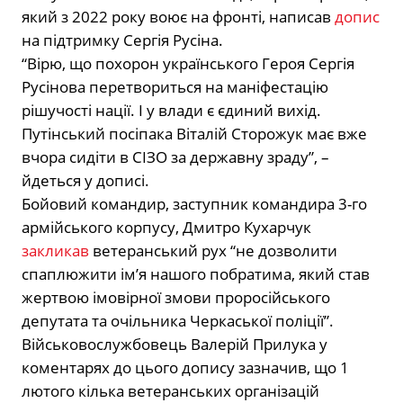
який з 2022 року воює на фронті, написав
допис
на підтримку Сергія Русіна.
“Вірю, що похорон українського Героя Сергія
Русінова перетвориться на маніфестацію
рішучості нації. І у влади є єдиний вихід.
Путінський посіпака Віталій Сторожук має вже
вчора сидіти в СІЗО за державну зраду”, –
йдеться у дописі.
Бойовий командир, заступник командира 3-го
армійського корпусу, Дмитро Кухарчук
закликав
ветеранський рух “не дозволити
спаплюжити імʼя нашого побратима, який став
жертвою імовірної змови проросійського
депутата та очільника Черкаської поліції”.
Військовослужбовець Валерій Прилука у
коментарях до цього допису зазначив, що 1
лютого кілька ветеранських організацій