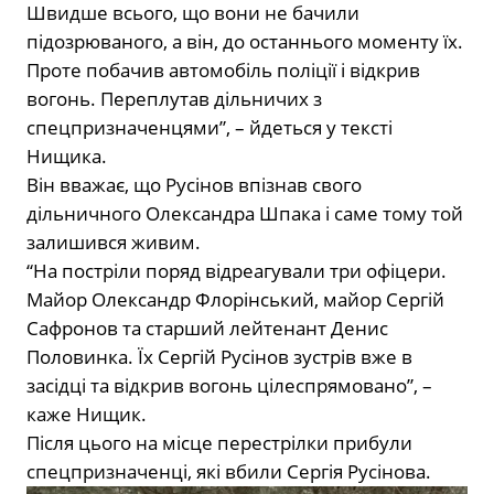
Швидше всього, що вони не бачили
підозрюваного, а він, до останнього моменту їх.
Проте побачив автомобіль поліції і відкрив
вогонь. Переплутав дільничих з
спецпризначенцями”, – йдеться у тексті
Нищика.
Він вважає, що Русінов впізнав свого
дільничного Олександра Шпака і саме тому той
залишився живим.
“На постріли поряд відреагували три офіцери.
Майор Олександр Флорінський, майор Сергій
Сафронов та старший лейтенант Денис
Половинка. Їх Сергій Русінов зустрів вже в
засідці та відкрив вогонь цілеспрямовано”, –
каже Нищик.
Після цього на місце перестрілки прибули
спецпризначенці, які вбили Сергія Русінова.