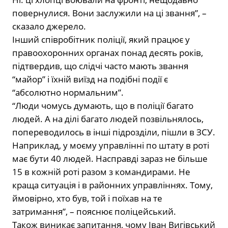
повернулися. Вони заслужили на ці звання”, –
сказало джерело.
Інший співробітник поліції, який працює у
правоохоронних органах понад десять років,
підтвердив, що слідчі часто мають звання
“майор” і їхній виїзд на подібні події є
“абсолютно нормальним”.
“Люди чомусь думають, що в поліції багато
людей. А на ділі багато людей позвільнялось,
попереводилось в інші підрозділи, пішли в ЗСУ.
Наприклад, у моєму управлінні по штату в роті
має бути 40 людей. Насправді зараз не більше
15 в кожній роті разом з командирами. Не
краща ситуація і в районних управліннях. Тому,
ймовірно, хто був, той і поїхав на те
затримання”, – пояснює поліцейський.
Також виникає запитання, чому Іван Вигівський