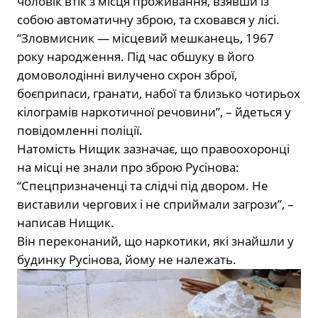
чоловік втік з місця проживання, взявши із
собою автоматичну зброю, та сховався у лісі.
“Зловмисник — місцевий мешканець, 1967
року народження. Під час обшуку в його
домоволодінні вилучено схрон зброї,
боєприпаси, гранати, набої та близько чотирьох
кілограмів наркотичної речовини”, – йдеться у
повідомленні поліції.
Натомість Нищик зазначає, що правоохоронці
на місці не знали про зброю Русінова:
“Спецпризначенці та слідчі під двором. Не
виставили чергових і не сприймали загрози”, –
написав Нищик.
Він переконаний, що наркотики, які знайшли у
будинку Русінова, йому не належать.