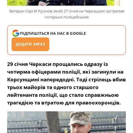
Ветеран Сергій Русінов, який 27 січня на Черкащині застрелив
чотирьох поліцейських
ПІДПИШІТЬСЯ НА НАС В GOOGLE
ДОДАТИ ЗАРАЗ
29 січня Черкаси прощались одразу із
чотирма офіцерами поліції, які загинули на
Корсунщині напередодні. Тоді стрілець вбив
трьох майорів та одного старшого
лейтенанта поліції, що стало справжньою
трагедією та втратою для правоохоронців.