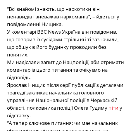
“Всі знайомі знають, що наркотики він
ненавидів і зневажав наркоманів”, – йдеться у
повідомленні Нищика.
У коментарі BBC News Україна він повідомив,
що говорив із сусідами стрільця і ті зазначили,
що обшук в його будинку проводили без
понятих.
Ми надіслали запит до Нацполіції, аби отримати
коментар із цього питання та очікуємо на
відповідь.
Ярослав Нищик після серії публікації з деталями
трагедії закликає начальника головного
управління Національної поліції в Черкаській
області, полковника поліції Олега Гудиму
піти
у
відставку.
“А тепер ключове питання: чи має начальник
обласної поліції нести відповідальність за