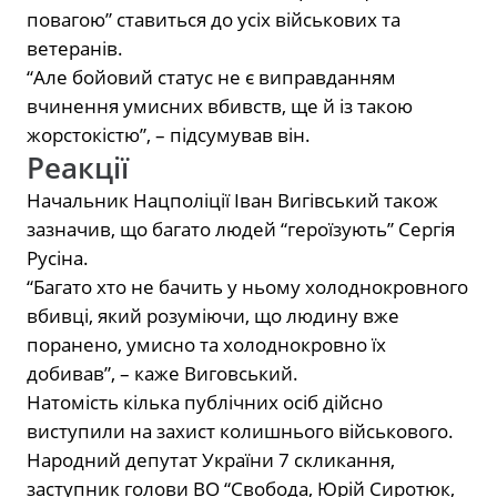
повагою” ставиться до усіх військових та
ветеранів.
“Але бойовий статус не є виправданням
вчинення умисних вбивств, ще й із такою
жорстокістю”, – підсумував він.
Реакції
Начальник Нацполіції Іван Вигівський також
зазначив, що багато людей “героїзують” Сергія
Русіна.
“Багато хто не бачить у ньому холоднокровного
вбивці, який розуміючи, що людину вже
поранено, умисно та холоднокровно їх
добивав”, – каже Виговський.
Натомість кілька публічних осіб дійсно
виступили на захист колишнього військового.
Народний депутат України 7 скликання,
заступник голови ВО “Свобода, Юрій Сиротюк,