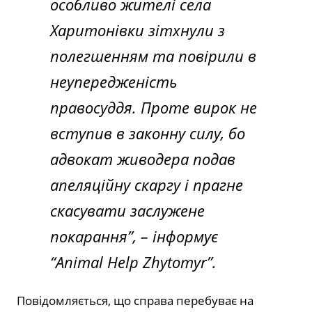
особливо жителі села
Харитонівки зітхнули з
полегшенням та повірили в
неупередженість
правосуддя. Проте вирок не
вступив в законну силу, бо
адвокат живодера подав
апеляційну скаргу і прагне
скасувати заслужене
покарання”
, – інформує
“Animal Help Zhytomyr”.
Повідомляється, що справа перебуває на