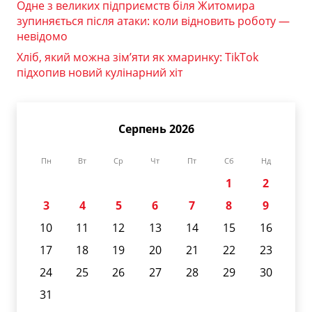
Одне з великих підприємств біля Житомира
зупиняється після атаки: коли відновить роботу —
невідомо
Хліб, який можна зім’яти як хмаринку: TikTok
підхопив новий кулінарний хіт
Серпень 2026
Пн
Вт
Ср
Чт
Пт
Сб
Нд
1
2
3
4
5
6
7
8
9
10
11
12
13
14
15
16
17
18
19
20
21
22
23
24
25
26
27
28
29
30
31