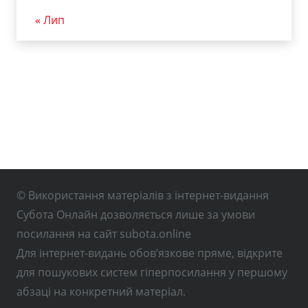
« Лип
© Використання матеріалів з інтернет-видання
Субота Онлайн дозволяється лише за умови
посилання на сайт subota.online
Для інтернет-видань обов’язкове пряме, відкрите
для пошукових систем гіперпосилання у першому
абзаці на конкретний матеріал.