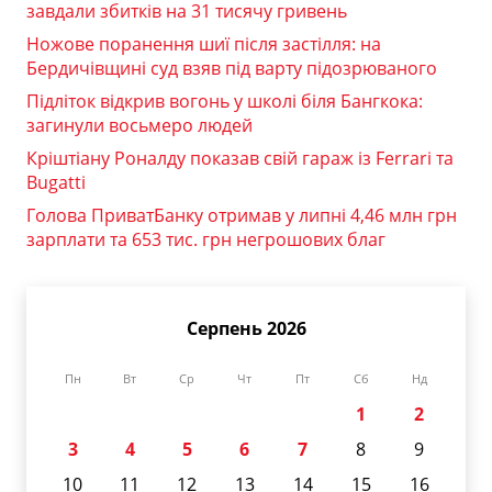
завдали збитків на 31 тисячу гривень
Ножове поранення шиї після застілля: на
Бердичівщині суд взяв під варту підозрюваного
Підліток відкрив вогонь у школі біля Бангкока:
загинули восьмеро людей
Кріштіану Роналду показав свій гараж із Ferrari та
Bugatti
Голова ПриватБанку отримав у липні 4,46 млн грн
зарплати та 653 тис. грн негрошових благ
Серпень 2026
Пн
Вт
Ср
Чт
Пт
Сб
Нд
1
2
3
4
5
6
7
8
9
10
11
12
13
14
15
16