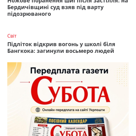
Ножове поранення шиї після застілля: на
Бердичівщині суд взяв під варту
підозрюваного
Світ
Підліток відкрив вогонь у школі біля
Бангкока: загинули восьмеро людей