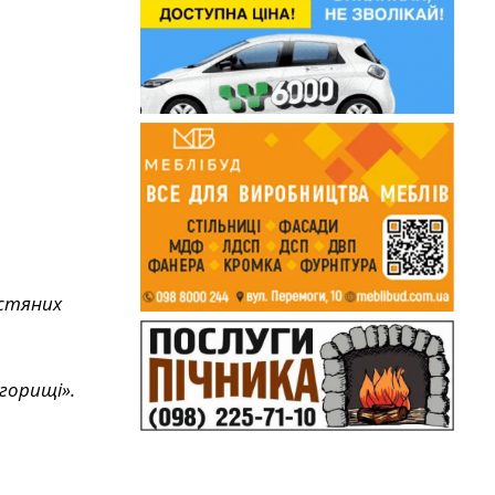
истяних
горищі».