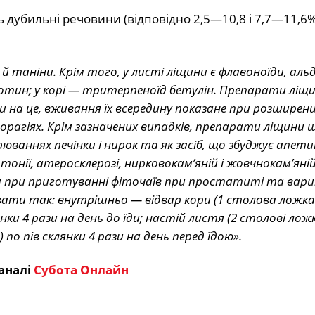
ь дубильні речовини (відповідно 2,5—10,8 і 7,7—11,6%)
 таніни. Крім того, у листі ліщини є флавоноїди, альд
ротин; у корі — тритерпеноїд бетулін. Препарати ліщ
на це, вживання їх всередину показане при розширени
морагіях. Крім зазначених випадків, препарати ліщини 
ваннях печінки і нирок та як засіб, що збуджує апет
тонії, атеросклерозі, нирковокам’яній і жовчнокам’яні
ни при приготуванні фіточаїв при простатиті та вар
ати так: внутрішньо — відвар кори (1 столова ложка
янки 4 рази на день до їди; настій листя (2 столові лож
по пів склянки 4 рази на день перед їдою».
аналі
Субота Онлайн