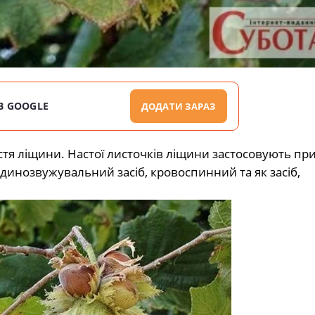
В GOOGLE
ДОДАТИ ЗАРАЗ
тя ліщини. Настої листочків ліщини застосовують пр
удинозвужувальний засіб, кровоспинний та як засіб,