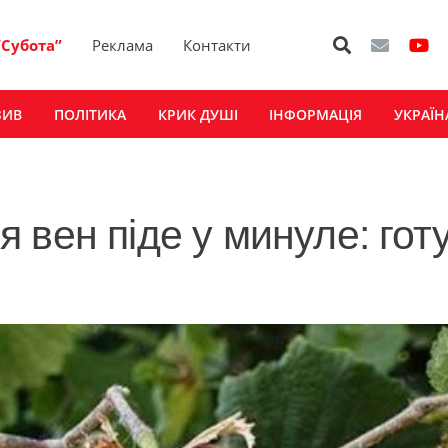
“Субота”
Реклама
Контакти
ЗИВ
ПОЛІТИКА
КРИК ДУШІ
ІНФОРМАЦІЯ
УКРАЇН
 вен піде у минуле: гот