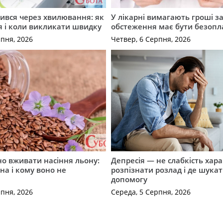
ився через хвилювання: як
У лікарні вимагають гроші за
я і коли викликати швидку
обстеження має бути безоп
рпня, 2026
Четвер, 6 Серпня, 2026
о вживати насіння льону:
Депресія — не слабкість хара
на і кому воно не
розпізнати розлад і де шука
допомогу
рпня, 2026
Середа, 5 Серпня, 2026