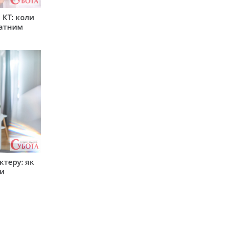
 КТ: коли
латним
ктеру: як
ти