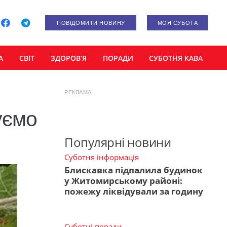
ПОВІДОМИТИ НОВИНУ
МОЯ СУБОТА
А
СВІТ
ЗДОРОВ’Я
ПОРАДИ
СУБОТНЯ КАВА
РЕКЛАМА
уємо
Популярні новини
Суботня інформація
Блискавка підпалила будинок
у Житомирському районі:
пожежу ліквідували за годину
Суботні поради