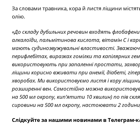
За словами травника, кора й листя ліщини містят
олію.
«До складу дубильних речовин входять флобафени й
алкалоїди, пальмітинова кислота, вітамін С і ка
мають судинозвужувальні властивості. Зважаючи 
перифлебітах, виразках гомілки та капілярних ге
використовують при запаленні простати, захворю
ліщини корисно вживати при анемії, діабеті, гіпер
хворобах. Ми використовуємо листя і кору ліщи
розширенні вен. Самостійно можна використовув
на 500 мл окропу, кип’ятити 10 хвилин) по пів скл
сировини на 500 мл окропу, настоювати 2 години) 
Слідкуйте за нашими новинами в Телеграм-к