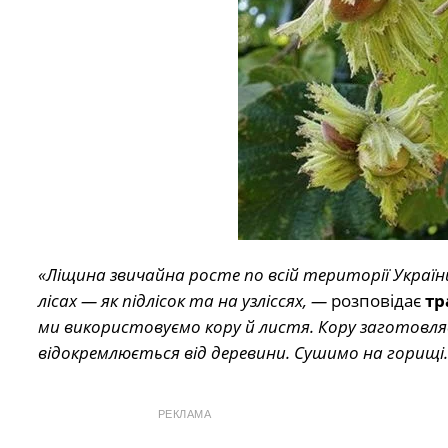
«Ліщина звичайна росте по всій території України
лісах — як підлісок та на узліссях, —
розповідає
тр
ми використовуємо кору й листя. Кору заготовляєм
відокремлюється від деревини. Сушимо на горищі
РЕКЛАМА