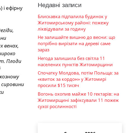
Недавні записи
 і ефірну
Блискавка підпалила будинок у
Житомирському районі: пожежу
ліквідували за годину
егіди,
Не залишайте вишню до весни: що
ини
потрібно вирізати на дереві саме
х венах,
зараз
широко
Негода залишила без світла 11
ит. Плоди
населених пунктів Житомирщини
й
Спочатку Молдова, потім Польща: за
икозному
«квиток за кордон» у Житомирі
 сировини
просили $15 тисяч
ки
Вогонь охопив майже 10 гектарів: на
Житомирщині зафіксували 11 пожеж
сухої рослинності