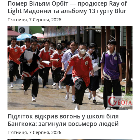
Помер Вільям Орбіт — продюсер Ray of
Light Мадонни та альбому 13 гурту Blur
П’ятниця, 7 Серпня, 2026
Підліток відкрив вогонь у школі біля
Бангкока: загинули восьмеро людей
П’ятниця, 7 Серпня, 2026