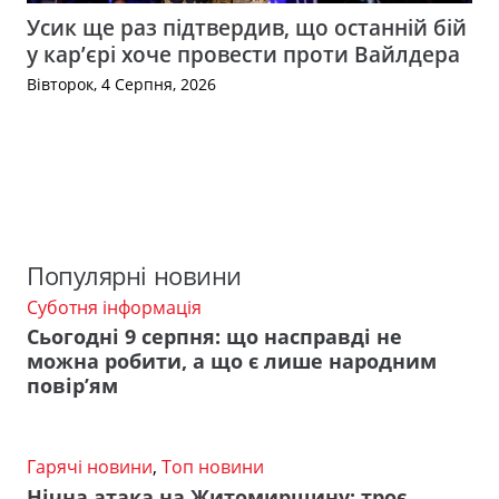
Усик ще раз підтвердив, що останній бій
у кар’єрі хоче провести проти Вайлдера
Вівторок, 4 Серпня, 2026
Популярні новини
Суботня інформація
Сьогодні 9 серпня: що насправді не
можна робити, а що є лише народним
повір’ям
Гарячі новини
,
Топ новини
Нічна атака на Житомирщину: троє