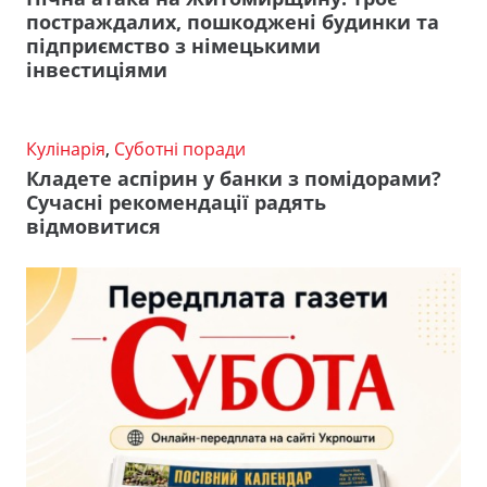
постраждалих, пошкоджені будинки та
підприємство з німецькими
інвестиціями
Кулінарія
,
Суботні поради
Кладете аспірин у банки з помідорами?
Сучасні рекомендації радять
відмовитися