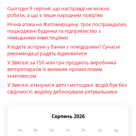
Сьогодні 9 серпня: що насправді не можна
робити, а що є лише народним повір’ям
Нічна атака на Житомирщину: троє постраждалих,
пошкоджені будинки та підприємство з
німецькими інвестиціями
Кладете аспірин у банки з помідорами? Сучасні
рекомендації радять відмовитися
У Звягелі за 150 млн грн продають виробника
ветпрепаратів із великим промисловим
комплексом
У Звягелі зіткнулися авто і мотоцикл: водій був без
свідомості, водійку деблокували рятувальники
Серпень 2026
Пн
Вт
Ср
Чт
Пт
Сб
Нд