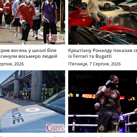
крив вогонь у школі біля
Кріштіану Роналду показав с
агинули восьмеро людей
із Ferrari та Bugatti
ерпня, 2026
П’ятниця, 7 Серпня, 2026