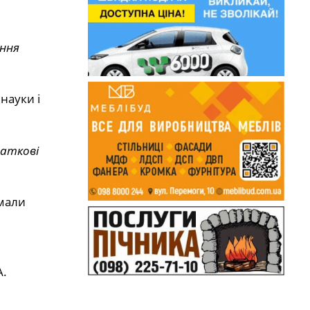
ення
науки і
чаткові
имали
А.