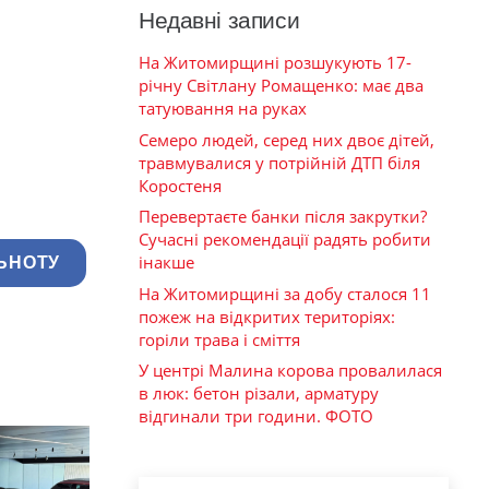
Недавні записи
На Житомирщині розшукують 17-
річну Світлану Ромащенко: має два
татуювання на руках
Семеро людей, серед них двоє дітей,
травмувалися у потрійній ДТП біля
Коростеня
Перевертаєте банки після закрутки?
Сучасні рекомендації радять робити
інакше
ЬНОТУ
На Житомирщині за добу сталося 11
пожеж на відкритих територіях:
горіли трава і сміття
У центрі Малина корова провалилася
в люк: бетон різали, арматуру
відгинали три години. ФОТО