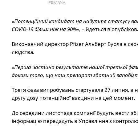
РЕКЛАМА
«Потенційний кандидат на набуття статусу вакц
COVID-19 більш ніж на 90%»,
– йдеться в опублікова
Виконавчий директор Pfizer Альберт Бурла в свою
людства.
«Перша частина результатів нашої третьої фази 
докази того, що наш препарат здатний запобігт
Третя фаза випробувань стартувала 27 липня, в ні
другу дозу потенційної вакцини на цей момент.
До середини листопада компанії будуть вести збі
інформацію передадуть в Управління з контролю з