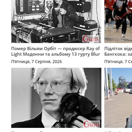
Помер Вільям Орбіт — продюсер Ray of
Підліток від
Light Мадонни та альбому 13 гурту Blur
Бангкока: з
П’ятниця, 7 Серпня, 2026
П’ятниця, 7 С