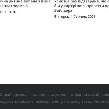
річна дитина випала з візка
Усик ще раз підтвердив, що 
м і платформою
бій у кар’єрі хоче провести п
Вайлдера
рпня, 2026
Вівторок, 4 Серпня, 2026
Онлайн дозволяється лише за умови посилання на сайт subo
пошукових систем гіперпосилання у першому абзаці на конк