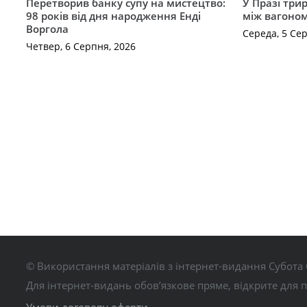
Перетворив банку супу на мистецтво:
У Празі три
98 років від дня народження Енді
між вагоно
Воргола
Середа, 5 Се
Четвер, 6 Серпня, 2026
© Використання матеріалів з інтернет-видання Субота 
Для інтернет-видань обов’язкове пряме, відкрите для 
Умови договору оферти