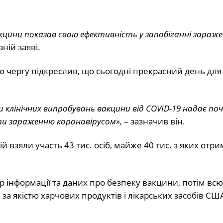
ини показав свою ефективність у запобіганні зараж
ній заяві.
 чергу підкреслив, що сьогодні прекрасний день для 
клінічних випробувань вакцини від COVID-19 надає по
и зараженню коронавірусом»,
– зазначив він.
й взяли участь 43 тис. осіб, майже 40 тис. з яких отр
р інформації та даних про безпеку вакцини, потім всю
а якістю харчових продуктів і лікарських засобів СШ