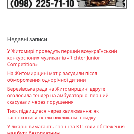
Недавні записи
У Житомирі проведуть перший всеукраїнський
конкурс юних музикантів «Richter Junior
Competition»
На Житомирщині матір засудили після
обмороження однорічної дитини
Березівська рада на Житомирщині вдруге
оголосила тендер на амбулаторію: перший
скасували через порушення
Тиск підвищився через хвилювання: як
заспокоїтися і коли викликати швидку
У лікарні вимагають гроші за КТ: коли обстеження
має бути безоплатним