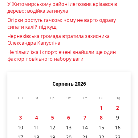
У Житомирському районі легковик врізався в
дерево: водійка загинула
Огірки ростуть гачком: чому не варто одразу
сипати калій під кущі
Черняхівська громада втратила захисника
Олександра Капустіна
Не тільки їжа і спорт: вчені знайшли ще один
фактор повільного набору ваги
Серпень 2026
Пн
Вт
Ср
Чт
Пт
Сб
Нд
1
2
3
4
5
6
7
8
9
10
11
12
13
14
15
16
17
18
19
20
21
22
23