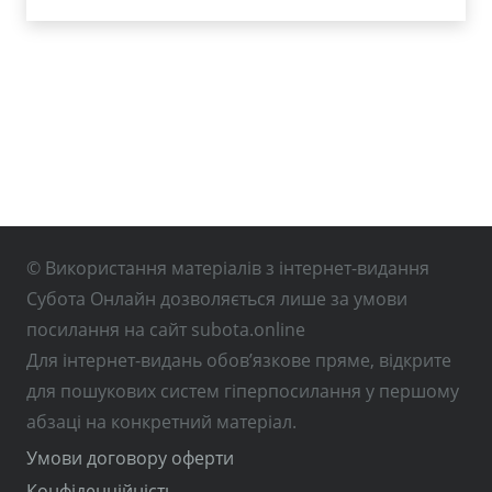
© Використання матеріалів з інтернет-видання
Субота Онлайн дозволяється лише за умови
посилання на сайт subota.online
Для інтернет-видань обов’язкове пряме, відкрите
для пошукових систем гіперпосилання у першому
абзаці на конкретний матеріал.
Умови договору оферти
Конфіденційність