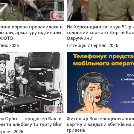
лина корова провалилася в
На Херсонщині загинув 51-р
різали, арматуру відгинали
головний сержант Сергій Кап
. ФОТО
Овруччини
пня, 2026
П’ятниця, 7 Серпня, 2026
м Орбіт — продюсер Ray of
Жительці Звягельщини «оно
ни та альбому 13 гурту Blur
картку й завдали збитків на 
гривень
ерпня, 2026