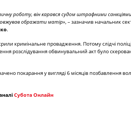
тичну роботу, він карався судом штрафними санкціям
довжував ображати матір»
, – зазначив начальник сек
нко
.
крили кримінальне провадження. Потому слідчі поліці
ршення розслідування обвинувальний акт було скерова
ено покарання у вигляді 6 місяців позбавлення волі
аналі
Субота Онлайн