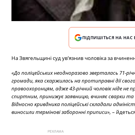
ПІДПИШІТЬСЯ НА НАС 
На Звягельщині суд ув’язнив чоловіка за вчинен
«До поліцейських неодноразово зверталась 71-рі
громади, яка скаржилась на протиправні дії свого
правоохоронцям, адже 43-річний чоловік ніде не 
спиртним, принижує заявницю, вчиняє сварки та в
Відносно кривдника поліцейські складали адміні
виносили термінові заборонні приписи»,
– йдеться
РЕКЛАМА