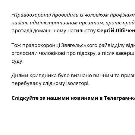
«Правоохоронці проводили із чоловіком профілак
навіть адміністративним арештом, проте про
протидії домашньому насильству
Сергій Лібіче
Тож правоохоронці Звягельського райвідділу від
оголосили чоловікові про підозру, а після заве
суду.
Днями кривдника було визнано винним та признач
перебуває у слідчому ізоляторі.
Слідкуйте за нашими новинами в Телеграм-к