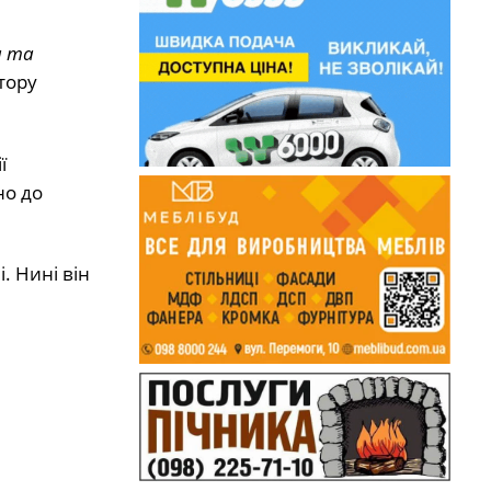
и та
тору
ї
но до
. Нині він