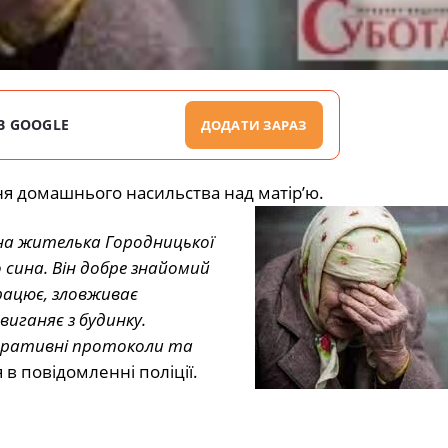
В GOOGLE
ДОДАТИ ЗАРАЗ
ня домашнього насильства над матір’ю.
чна жителька Городницької
 сина. Він добре знайомий
працює, зловживає
иганяє з будинку.
стративні протоколи та
 в повідомленні поліції.