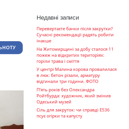
Недавні записи
Перевертаєте банки після закрутки?
Сучасні рекомендації радять робити
інакше
ЬНОТУ
На Житомирщині за добу сталося 11
пожеж на відкритих територіях:
горіли трава і сміття
У центрі Малина корова провалилася
в люк: бетон різали, арматуру
відгинали три години. ФОТО
П’ять років без Олександра
Ройтбурда: художник, який змінив
Одеський музей
Сіль для закруток: чи справді Е536
псує огірки та капусту