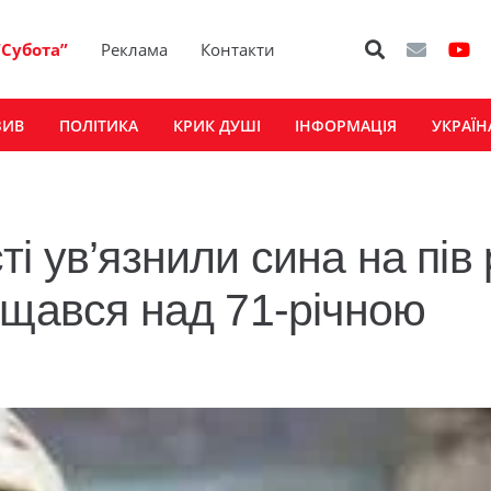
“Субота”
Реклама
Контакти
ЗИВ
ПОЛІТИКА
КРИК ДУШІ
ІНФОРМАЦІЯ
УКРАЇН
і ув’язнили сина на пів 
ущався над 71-річною