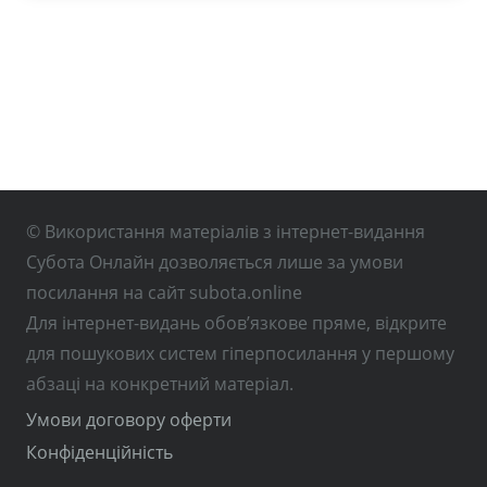
© Використання матеріалів з інтернет-видання
Субота Онлайн дозволяється лише за умови
посилання на сайт subota.online
Для інтернет-видань обов’язкове пряме, відкрите
для пошукових систем гіперпосилання у першому
абзаці на конкретний матеріал.
Умови договору оферти
Конфіденційність