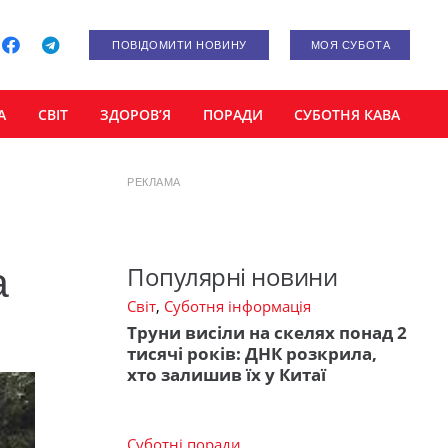
ПОВІДОМИТИ НОВИНУ
МОЯ СУБОТА
А
СВІТ
ЗДОРОВ’Я
ПОРАДИ
СУБОТНЯ КАВА
РЕКЛАМА
а
Популярні новини
Світ
,
Суботня інформація
Труни висіли на скелях понад 2
тисячі років: ДНК розкрила,
хто залишив їх у Китаї
Суботні поради