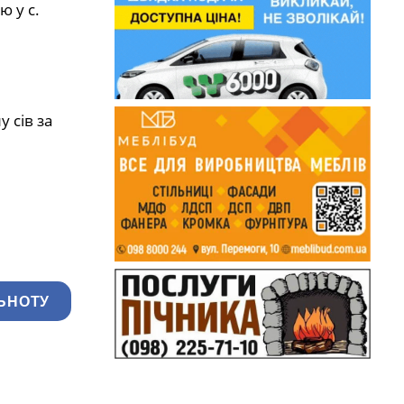
 у с.
 сів за
ЬНОТУ