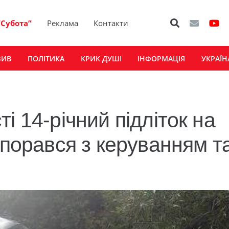
“Субота”
Реклама
Контакти
ЗИВ
ПОЛІТИКА
КРИК ДУШІ
ІНФОРМАЦІЯ
УКРАЇН
і 14-річний підліток на
впорався з керуванням т