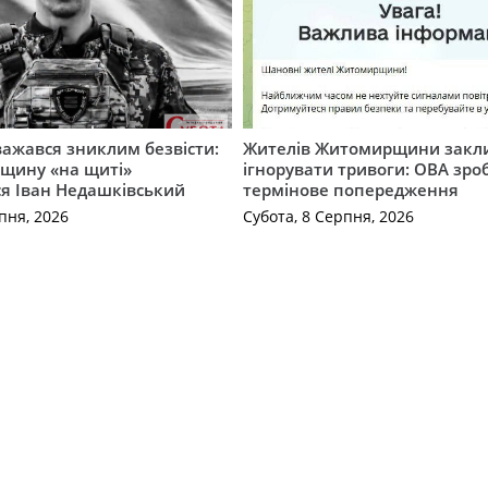
важався зниклим безвісти:
Жителів Житомирщини закл
щину «на щиті»
ігнорувати тривоги: ОВА зро
ся Іван Недашківський
термінове попередження
пня, 2026
Субота, 8 Серпня, 2026