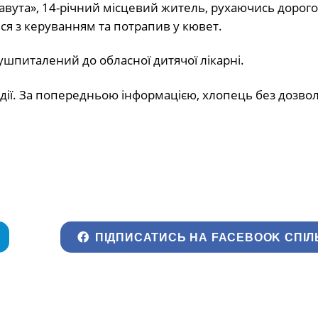
авута», 14-річний місцевий житель, рухаючись дорогою
вся з керуванням та потрапив у кювет.
 ушпиталений до обласної дитячої лікарні.
ії. За попередньою інформацією, хлопець без дозволу
ПІДПИСАТИСЬ НА FACEBOOK СПІЛ