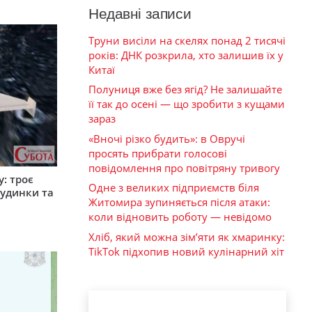
Недавні записи
Труни висіли на скелях понад 2 тисячі
років: ДНК розкрила, хто залишив їх у
Китаї
Полуниця вже без ягід? Не залишайте
її так до осені — що зробити з кущами
зараз
«Вночі різко будить»: в Овручі
просять прибрати голосові
повідомлення про повітряну тривогу
: троє
Одне з великих підприємств біля
удинки та
Житомира зупиняється після атаки:
коли відновить роботу — невідомо
Хліб, який можна зім’яти як хмаринку:
TikTok підхопив новий кулінарний хіт