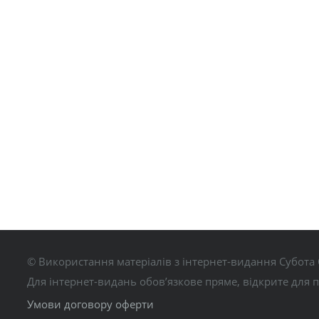
© Використання матеріалів з інтернет-видання Субота 
Для інтернет-видань обов’язкове пряме, відкрите для 
Умови договору оферти