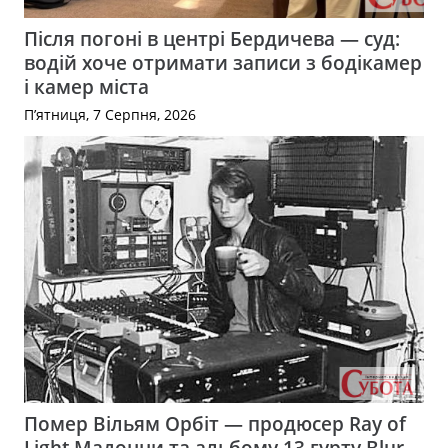
Після погоні в центрі Бердичева — суд:
водій хоче отримати записи з бодікамер
і камер міста
П’ятниця, 7 Серпня, 2026
Помер Вільям Орбіт — продюсер Ray of
Light Мадонни та альбому 13 гурту Blur