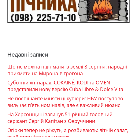
Недавні записи
Що не можна піднімати із землі 8 серпня: народні
прикмети на Мирона-вітрогона
Суботній хіт-парад: COKAINÉ, KODI та OMEN
представили нову версію Cuba Libre & Dolce Vita
Не поспішайте міняти ці купюри: НБУ поступово
вилучає п’ять номіналів, але є важливий нюанс
На Херсонщині загинув 51-річний головний
сержант Сергій Капітан з Овруччини
Огірки тепер не ріжуть, а розбивають: літній салат,
який став хітом соцмереж