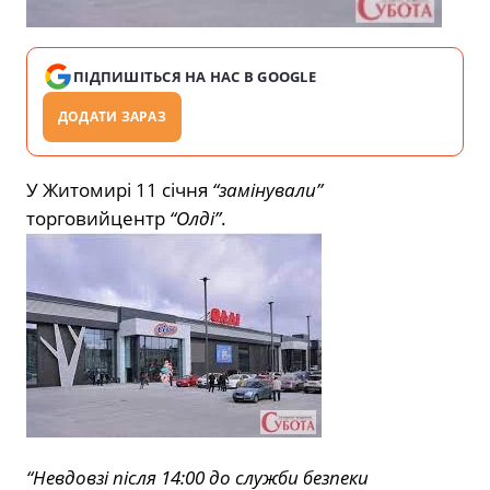
ПІДПИШІТЬСЯ НА НАС В GOOGLE
ДОДАТИ ЗАРАЗ
У Житомирі
11 січня
“замінували”
торговий
центр
“Олді”
.
“Невдовзі
після
14
:00
до
служби безпеки