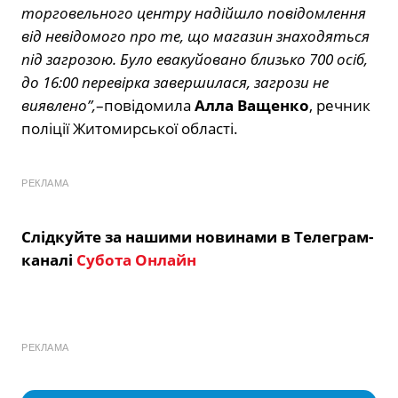
торговельного
центру
надійшло
повідомлення
від
невідомого
про
те,
що магазин
знаходяться
під
загрозою.
Було евакуйовано близько 700
осіб,
до
16
:00
перевірка
завершилася,
загрози не
виявлено”,
–
повідомила
Алла
Ващенко
,
речник
поліції
Житомирської
області.
РЕКЛАМА
Слідкуйте за нашими новинами в Телеграм-
каналі
Субота Онлайн
РЕКЛАМА