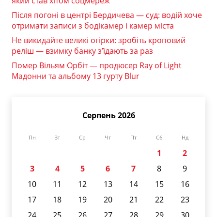
який став хітом соцмереж
Після погоні в центрі Бердичева — суд: водій хоче
отримати записи з бодікамер і камер міста
Не викидайте великі огірки: зробіть кроповий
реліш — взимку банку з’їдають за раз
Помер Вільям Орбіт — продюсер Ray of Light
Мадонни та альбому 13 гурту Blur
Серпень 2026
Пн
Вт
Ср
Чт
Пт
Сб
Нд
1
2
3
4
5
6
7
8
9
10
11
12
13
14
15
16
17
18
19
20
21
22
23
24
25
26
27
28
29
30