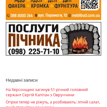
Недавні записи
На Херсонщині загинув 51-річний головний
сержант Сергій Капітан з Овруччини
Огірки тепер не ріжуть, а розбивають: літній салат,