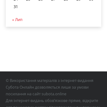
31
« Лип
© Використання матеріалів з інтернет-видання
Субота Онлайн дозволяється лише за умови
посилання на сайт subota.online
Для інтернет-видань обов’язкове пряме, відкрите