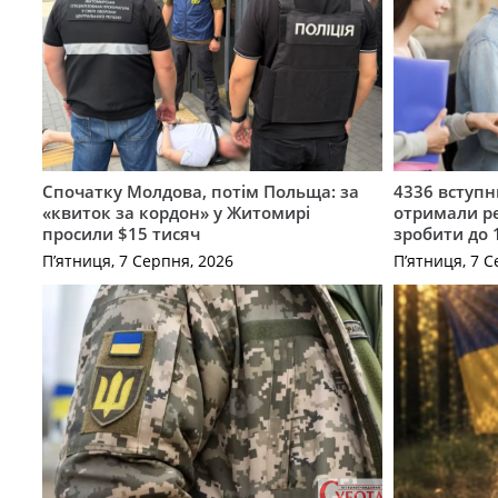
Спочатку Молдова, потім Польща: за
4336 вступ
«квиток за кордон» у Житомирі
отримали ре
просили $15 тисяч
зробити до 
П’ятниця, 7 Серпня, 2026
П’ятниця, 7 С