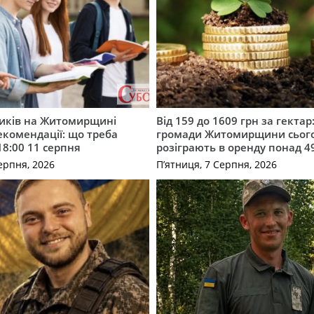
ників на Житомирщині
Від 159 до 1609 грн за гектар:
комендації: що треба
громади Житомирщини сьог
18:00 11 серпня
розіграють в оренду понад 4
ерпня, 2026
П’ятниця, 7 Серпня, 2026