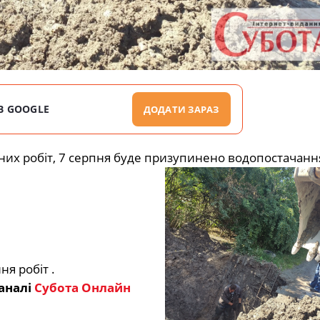
В GOOGLE
ДОДАТИ ЗАРАЗ
них робіт, 7 серпня буде призупинено водопостачанн
я робіт .
аналі
Субота Онлайн