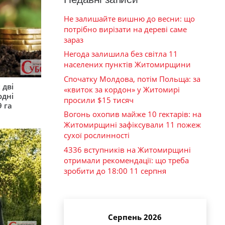
Не залишайте вишню до весни: що
потрібно вирізати на дереві саме
зараз
Негода залишила без світла 11
населених пунктів Житомирщини
Спочатку Молдова, потім Польща: за
 дві
«квиток за кордон» у Житомирі
одні
просили $15 тисяч
9 га
Вогонь охопив майже 10 гектарів: на
Житомирщині зафіксували 11 пожеж
сухої рослинності
4336 вступників на Житомирщині
отримали рекомендації: що треба
зробити до 18:00 11 серпня
Серпень 2026