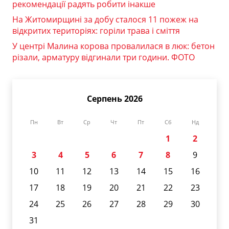
рекомендації радять робити інакше
На Житомирщині за добу сталося 11 пожеж на
відкритих територіях: горіли трава і сміття
У центрі Малина корова провалилася в люк: бетон
різали, арматуру відгинали три години. ФОТО
Серпень 2026
Пн
Вт
Ср
Чт
Пт
Сб
Нд
1
2
3
4
5
6
7
8
9
10
11
12
13
14
15
16
17
18
19
20
21
22
23
24
25
26
27
28
29
30
31