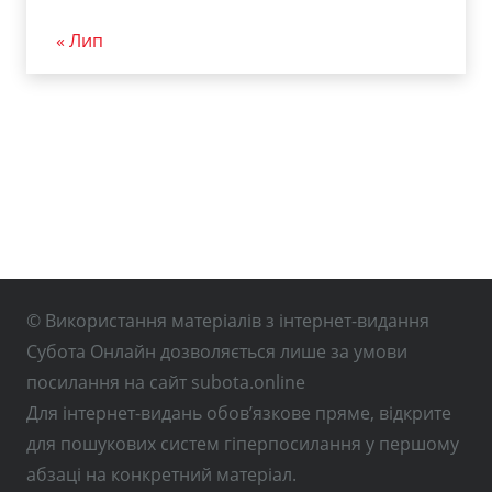
« Лип
© Використання матеріалів з інтернет-видання
Субота Онлайн дозволяється лише за умови
посилання на сайт subota.online
Для інтернет-видань обов’язкове пряме, відкрите
для пошукових систем гіперпосилання у першому
абзаці на конкретний матеріал.