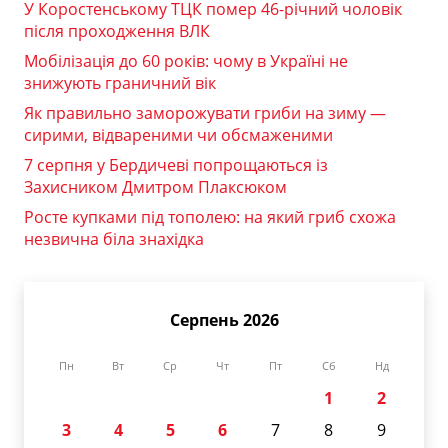
У Коростенському ТЦК помер 46-річний чоловік
після проходження ВЛК
Мобілізація до 60 років: чому в Україні не
знижують граничний вік
Як правильно заморожувати гриби на зиму —
сирими, відвареними чи обсмаженими
7 серпня у Бердичеві попрощаються із
Захисником Дмитром Плаксюком
Росте купками під тополею: на який гриб схожа
незвична біла знахідка
Серпень 2026
Пн
Вт
Ср
Чт
Пт
Сб
Нд
1
2
3
4
5
6
7
8
9