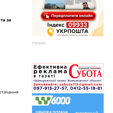
та за
РЕКЛАМА
стачання