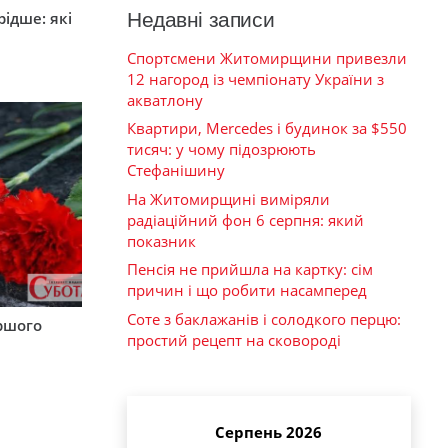
Недавні записи
ідше: які
и
Спортсмени Житомирщини привезли
12 нагород із чемпіонату України з
акватлону
Квартири, Mercedes і будинок за $550
тисяч: у чому підозрюють
Стефанішину
На Житомирщині виміряли
радіаційний фон 6 серпня: який
показник
Пенсія не прийшла на картку: сім
причин і що робити насамперед
Соте з баклажанів і солодкого перцю:
аршого
простий рецепт на сковороді
Серпень 2026