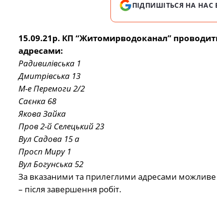
ПІДПИШІТЬСЯ НА НАС 
15.09.21р. КП “Житомирводоканал” проводит
адресами:
Радивилівська 1
Дмитрівська 13
М-е Перемоги 2/2
Саєнка 68
Якова Зайка
Пров 2-й Селецький 23
Вул Садова 15 а
Просп Миру 1
Вул Богунська 52
За вказаними та прилеглими адресами можливе
– після завершення робіт.