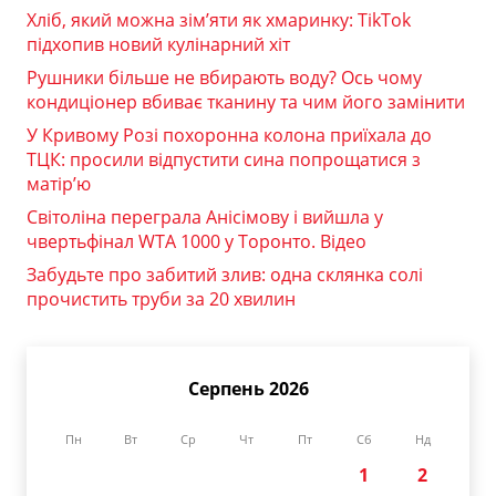
Хліб, який можна зім’яти як хмаринку: TikTok
підхопив новий кулінарний хіт
Рушники більше не вбирають воду? Ось чому
кондиціонер вбиває тканину та чим його замінити
У Кривому Розі похоронна колона приїхала до
ТЦК: просили відпустити сина попрощатися з
матір’ю
Світоліна переграла Анісімову і вийшла у
чвертьфінал WTA 1000 у Торонто. Відео
Забудьте про забитий злив: одна склянка солі
прочистить труби за 20 хвилин
Серпень 2026
Пн
Вт
Ср
Чт
Пт
Сб
Нд
1
2